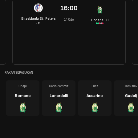
16:00
Birzebbuga St. Peters
14 Ogo
Floriana FC
F.C.
RAKAN SEPASUKAN
Chapi
Carlo Zammit
Luca
Tomislav
Romano
Lonardelli
Accarino
Gudelj