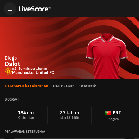
Diogo
Dalot
#2 - Pemain pertahanan
Manchester United FC
Gambaran keseluruhan
Perlawanan
Statistik
BIOGRAFI
184 cm
27 tahun
PRT
Ketinggian
Mac 18, 1999
Negara
PERLAWANAN SETERUSNYA