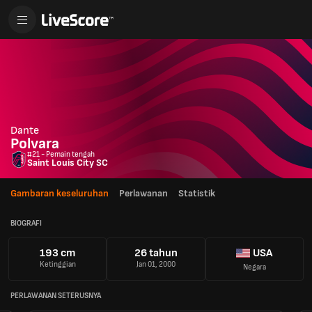
Dante
Polvara
#21 - Pemain tengah
Saint Louis City SC
Gambaran keseluruhan
Perlawanan
Statistik
BIOGRAFI
193 cm
26 tahun
USA
Ketinggian
Jan 01, 2000
Negara
PERLAWANAN SETERUSNYA