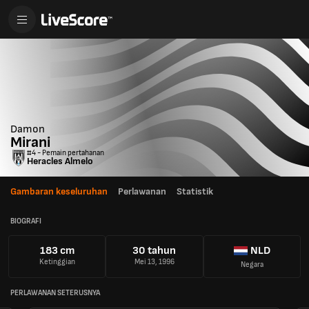
Damon
Mirani
#4 - Pemain pertahanan
Heracles Almelo
Gambaran keseluruhan
Perlawanan
Statistik
BIOGRAFI
183 cm
30 tahun
NLD
Ketinggian
Mei 13, 1996
Negara
PERLAWANAN SETERUSNYA