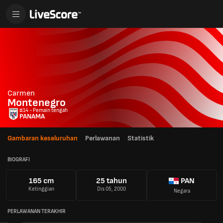
Carmen
Montenegro
#14 - Pemain tengah
PANAMA
Gambaran keseluruhan
Perlawanan
Statistik
BIOGRAFI
165 cm
25 tahun
PAN
Ketinggian
Dis 05, 2000
Negara
PERLAWANAN TERAKHIR