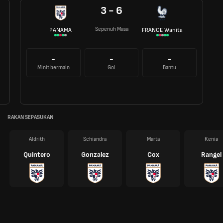
3 - 6
Sepenuh Masa
PANAMA
FRANCE Wanita
-
-
-
Minit bermain
Gol
Bantu
RAKAN SEPASUKAN
Aldrith
Schiandra
Marta
Kenia
Quintero
Gonzalez
Cox
Rangel