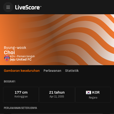
Byung-wook
Choi
#24 - Pemain tengah
Jeju United FC
Gambaran keseluruhan
Perlawanan
Statistik
BIOGRAFI
177 cm
21 tahun
KOR
Ketinggian
Apr 11, 2005
Negara
PERLAWANAN SETERUSNYA