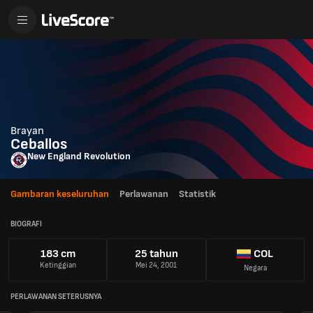
Brayan
Ceballos
New England Revolution
Gambaran keseluruhan
Perlawanan
Statistik
BIOGRAFI
183 cm
25 tahun
COL
Ketinggian
Mei 24, 2001
Negara
PERLAWANAN SETERUSNYA