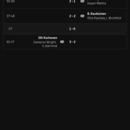
55:00
2 - 1
Jesper Mattila
B. Rautiainen
57:48
2 - 2
Otto Rauhala, J. Blichfeld
OT
1
-
0
Olli Korhonen
61:47
3 - 2
Cameron Wright, 
V. Jokirinne