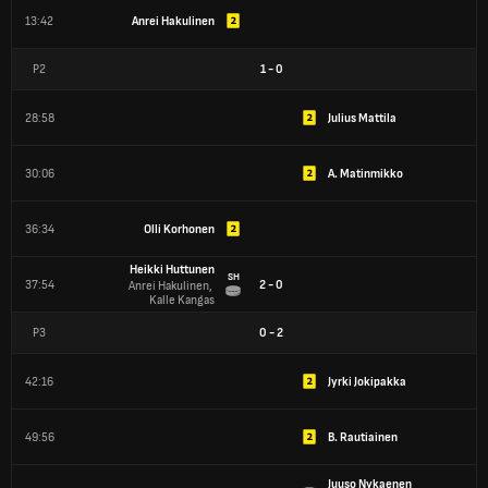
13:42
Anrei Hakulinen
P2
1
-
0
28:58
Julius Mattila
30:06
A. Matinmikko
36:34
Olli Korhonen
Heikki Huttunen
SH
37:54
2 - 0
Anrei Hakulinen, 
Kalle Kangas
P3
0
-
2
42:16
Jyrki Jokipakka
49:56
B. Rautiainen
Juuso Nykaenen