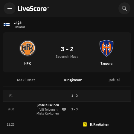
Liiga
Finland
3 - 2
Sepenuh Masa
HPK
Tappara
Maklumat
Ringkasan
Jadual
P1
1
-
0
Jesse Kiiskinen
9:08
1 - 0
Vili Toivonen, 
Miska Kukkonen
12:25
B. Rautiainen