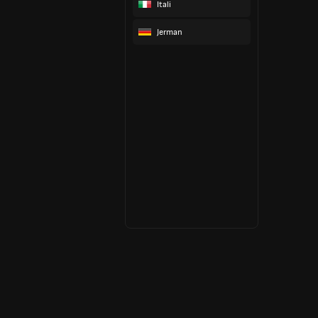
Itali
Jerman