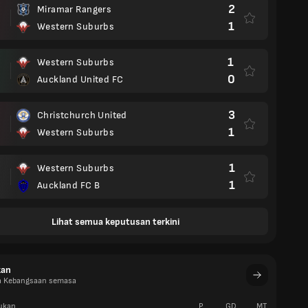
2
Miramar Rangers
1
Western Suburbs
1
Western Suburbs
0
Auckland United FC
3
Christchurch United
1
Western Suburbs
1
Western Suburbs
1
Auckland FC B
Lihat semua keputusan terkini
kan
ga Kebangsaan semasa
ukan
P
GD
MT
W