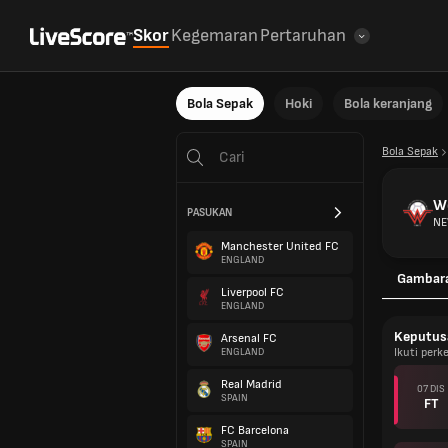
Skor
Kegemaran
Pertaruhan
Bola Sepak
Hoki
Bola keranjang
Bola Sepak
W
PASUKAN
NE
Manchester United FC
ENGLAND
Gambar
Liverpool FC
ENGLAND
Keputus
Arsenal FC
Ikuti per
ENGLAND
Real Madrid
07 DIS
SPAIN
FT
FC Barcelona
SPAIN