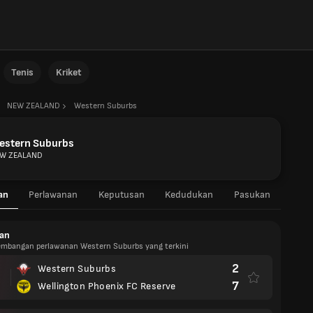
Tenis
Kriket
NEW ZEALAND
Western Suburbs
estern Suburbs
W ZEALAND
an
Perlawanan
Keputusan
Kedudukan
Pasukan
an
kembangan perlawanan Western Suburbs yang terkini
2
Western Suburbs
7
Wellington Phoenix FC Reserve