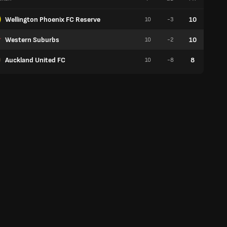
Wellington Phoenix FC Reserve
10
10
-3
3
Western Suburbs
10
10
-2
3
Auckland United FC
8
10
-8
2