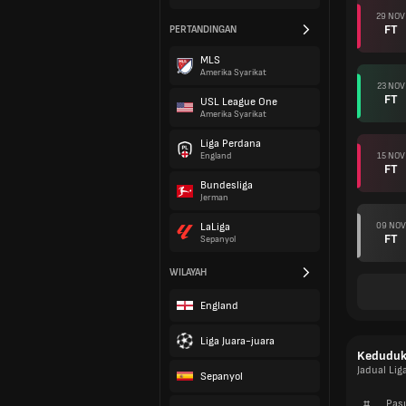
29 NOV
FT
PERTANDINGAN
MLS
Amerika Syarikat
23 NOV
FT
USL League One
Amerika Syarikat
Liga Perdana
15 NOV
England
FT
Bundesliga
Jerman
09 NOV
LaLiga
FT
Sepanyol
WILAYAH
England
Liga Juara-juara
Kedudu
Jadual Li
Sepanyol
#
Pas