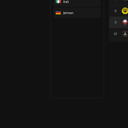
Itali
8
Jerman
9
10