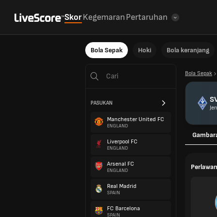
Skor
Kegemaran
Pertaruhan
Bola Sepak
Hoki
Bola keranjang
Bola Sepak
S
PASUKAN
Je
Manchester United FC
ENGLAND
Gambar
Liverpool FC
ENGLAND
Arsenal FC
Perlawan
ENGLAND
Real Madrid
SPAIN
FC Barcelona
SPAIN