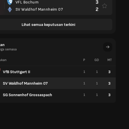
3
VFL Bochum
2
SV Waldhof Mannheim 07
Lihat semua keputusan terkini
kan
Liga semasa
ukan
P
GD
MT
W
VfB Stuttgart II
3
1
1
1
SV Waldhof Mannheim 07
3
1
1
1
SG Sonnenhof Grossaspach
3
1
1
1