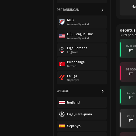
Ha
PERTANDINGAN
MLS
Amerika Syarikat
Keputus
USL League One
Ikuti per
Amerika Syarikat
07 OGO
Liga Perdana
FT
England
Bundesliga
Jerman
01 OGO
FT
LaLiga
Sepanyol
WILAYAH
11 JUL
FT
England
Liga Juara-juara
23 JUL
FT
Sepanyol