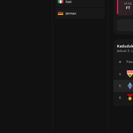
Itali
16 JUL
FT
Jerman
Kedudu
Jadual 3. 
#
Pas
4
5
6