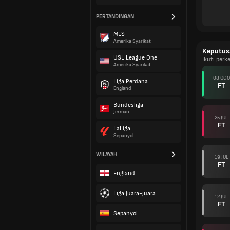
PERTANDINGAN
MLS
Amerika Syarikat
Keputus
USL League One
Ikuti per
Amerika Syarikat
08 OGO
Liga Perdana
FT
England
Bundesliga
Jerman
25 JUL
FT
LaLiga
Sepanyol
WILAYAH
19 JUL
FT
England
Liga Juara-juara
12 JUL
FT
Sepanyol