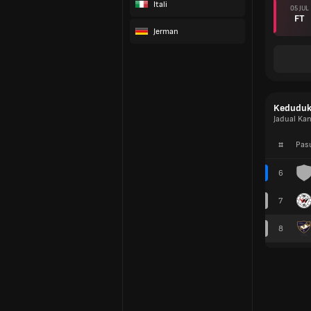
Itali
05 JUL
FT
Jerman
Kedudu
Jadual Kan
#
Pas
6
7
8