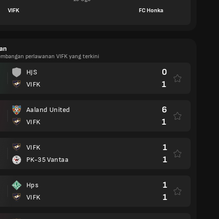
VIFK
FC Honka
an
kembangan perlawanan VIFK yang terkini
0
HJS
1
VIFK
6
Aaland United
1
VIFK
1
VIFK
1
PK-35 Vantaa
1
Hps
1
VIFK