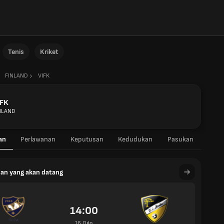
Tenis
Kriket
FINLAND
VIFK
IFK
NLAND
an
Perlawanan
Keputusan
Kedudukan
Pasukan
an yang akan datang
14:00
16 Ogo