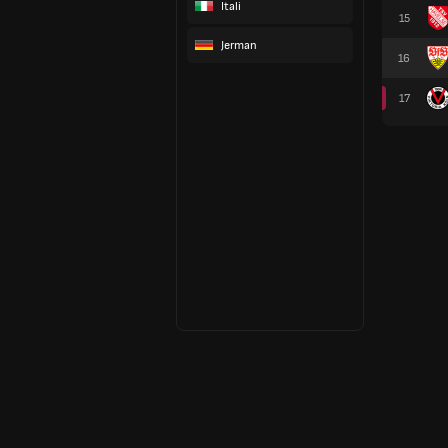
Itali
15
Jerman
16
17