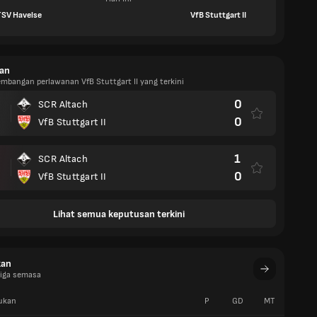
TSV Havelse
VfB Stuttgart II
an
embangan perlawanan VfB Stuttgart II yang terkini
0
SCR Altach
0
VfB Stuttgart II
1
SCR Altach
0
VfB Stuttgart II
Lihat semua keputusan terkini
kan
Liga semasa
ukan
P
GD
MT
W