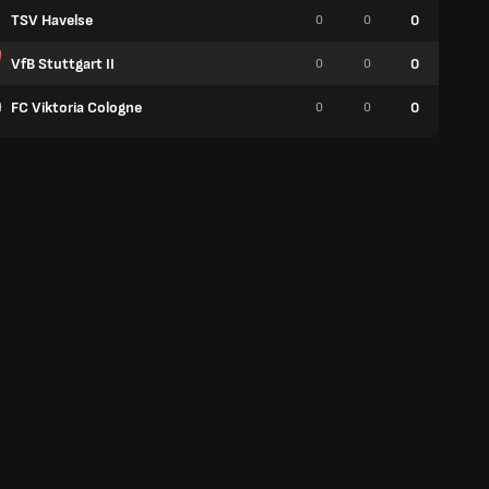
TSV Havelse
0
0
0
0
VfB Stuttgart II
0
0
0
0
FC Viktoria Cologne
0
0
0
0