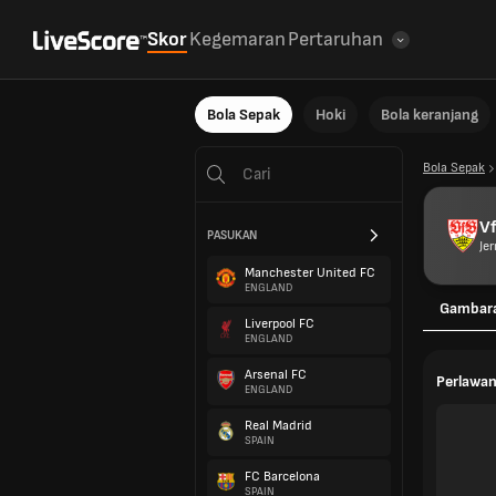
Skor
Kegemaran
Pertaruhan
Bola Sepak
Hoki
Bola keranjang
Bola Sepak
Vf
PASUKAN
Je
Manchester United FC
ENGLAND
Gambar
Liverpool FC
ENGLAND
Arsenal FC
Perlawan
ENGLAND
Real Madrid
SPAIN
FC Barcelona
SPAIN