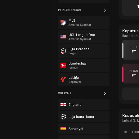
PERTANDINGAN
MLS
Amerika Syarikat
Keputus
USL League One
Ikuti perk
Amerika Syarikat
02 JUL
Liga Perdana
FT
England
Bundesliga
Jerman
21 JAN
FT
LaLiga
Sepanyol
WILAYAH
England
Kedudu
Liga Juara-juara
Jadual 3. 
Sepanyol
#
Pas