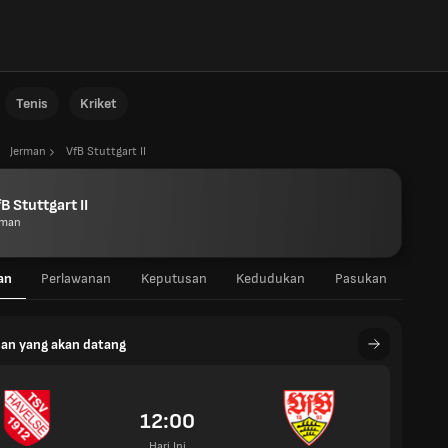
Tenis
Kriket
Jerman
VfB Stuttgart II
B Stuttgart II
rman
an
Perlawanan
Keputusan
Kedudukan
Pasukan
an yang akan datang
12:00
Hari Ini