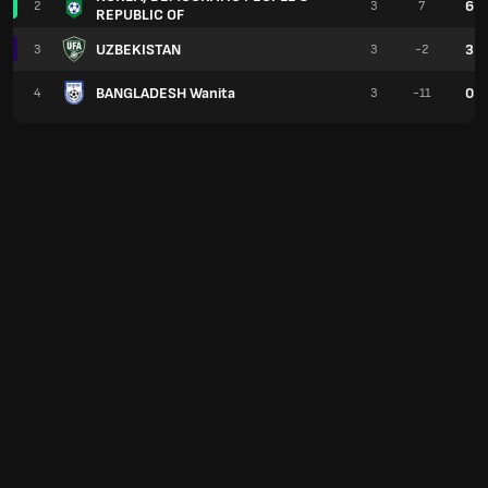
6
2
3
7
REPUBLIC OF
UZBEKISTAN
3
3
3
-2
BANGLADESH Wanita
0
4
3
-11