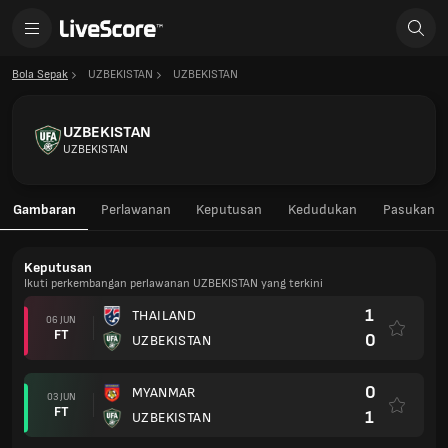
Bola Sepak
UZBEKISTAN
UZBEKISTAN
UZBEKISTAN
UZBEKISTAN
Gambaran
Perlawanan
Keputusan
Kedudukan
Pasukan
Keputusan
Ikuti perkembangan perlawanan UZBEKISTAN yang terkini
1
THAILAND
06 JUN
FT
0
UZBEKISTAN
0
MYANMAR
03 JUN
FT
1
UZBEKISTAN