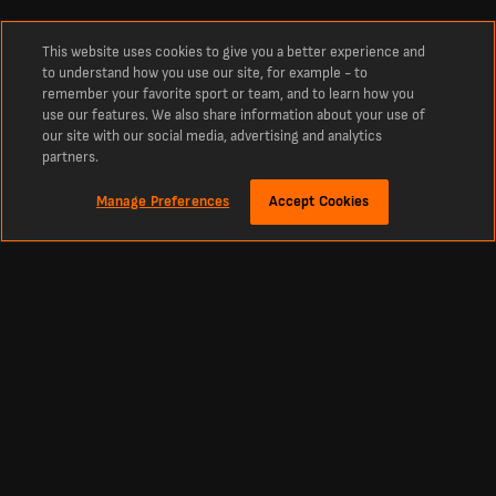
This website uses cookies to give you a better experience and
to understand how you use our site, for example - to
remember your favorite sport or team, and to learn how you
use our features. We also share information about your use of
our site with our social media, advertising and analytics
partners.
Manage Preferences
Accept Cookies
Tentang
Skor dan keputusan bolasepak terkini untuk UZBEKISTAN
Skor terkini pasukan UZBEKISTAN secara langsung hari ini Skor dan keputusan
terkini pasukan UZBEKISTAN untuk musim ini. Skor yang sentiasa dikemaskini
secara langsung hari ini serta keputusan terdahulu sepanjang musim.