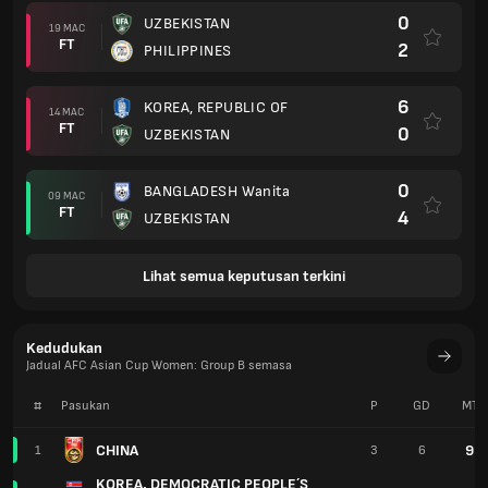
0
UZBEKISTAN
19 MAC
FT
2
PHILIPPINES
6
KOREA, REPUBLIC OF
14 MAC
FT
0
UZBEKISTAN
0
BANGLADESH Wanita
09 MAC
FT
4
UZBEKISTAN
Lihat semua keputusan terkini
Kedudukan
Jadual AFC Asian Cup Women: Group B semasa
#
Pasukan
P
GD
MT
CHINA
9
1
3
6
KOREA, DEMOCRATIC PEOPLE´S