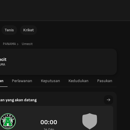
Tenis
Kriket
PANAMA
Umecit
cit
AMA
an
Perlawanan
Keputusan
Kedudukan
Pasukan
an yang akan datang
00:00
14 Ogo