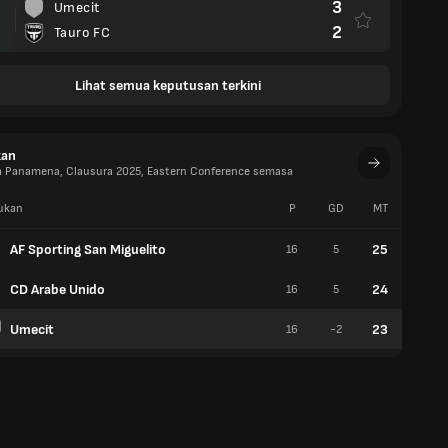
3
Umecit
2
Tauro FC
Lihat semua keputusan terkini
kan
ga Panamena, Clausura 2025, Eastern Conference semasa
ukan
P
GD
MT
W
AF Sporting San Miguelito
25
16
5
6
CD Arabe Unido
24
16
5
6
Umecit
23
16
-2
6