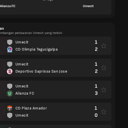
Alianza FC
Umecit
an
kembangan perlawanan Umecit yang terkini
1
Umecit
2
CD Olimpia Tegucigalpa
1
Umecit
2
Deportivo Saprissa San Jose
1
Umecit
3
Alianza FC
1
CD Plaza Amador
0
Umecit