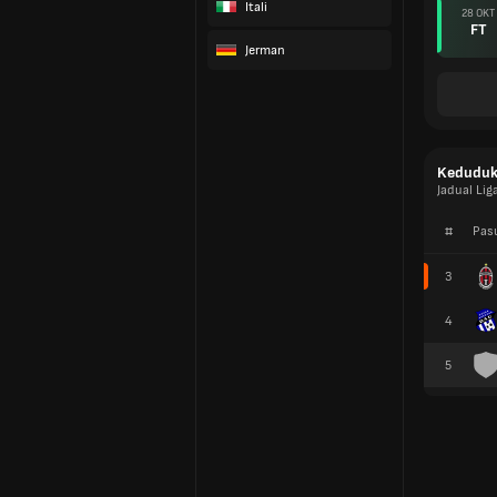
Itali
28 OKT
FT
Jerman
Kedudu
Jadual Li
#
Pas
3
4
5