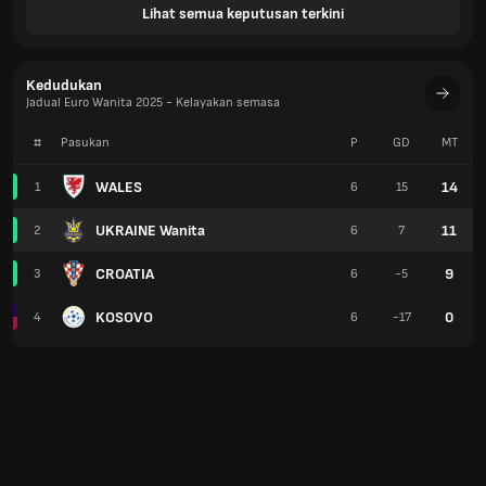
Lihat semua keputusan terkini
Kedudukan
Jadual Euro Wanita 2025 - Kelayakan semasa
#
Pasukan
P
GD
MT
WALES
14
1
6
15
UKRAINE Wanita
11
2
6
7
CROATIA
9
3
6
-5
KOSOVO
0
4
6
-17