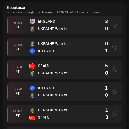
Keputusan
Ikuti perkembangan perlawanan UKRAINE Wanita yang terkini
3
ENGLAND
09 JUN
FT
0
UKRAINE Wanita
0
UKRAINE Wanita
05 JUN
FT
1
ICELAND
5
SPAIN
18 APR
FT
0
UKRAINE Wanita
1
ICELAND
14 APR
FT
0
UKRAINE Wanita
1
UKRAINE Wanita
07 MAC
FT
3
SPAIN