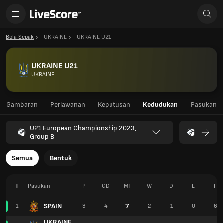
Bola Sepak
UKRAINE
UKRAINE U21
UKRAINE U21
UKRAINE
Gambaran
Perlawanan
Keputusan
Kedudukan
Pasukan
U21 European Championship 2023,
Group B
Semua
Bentuk
#
Pasukan
P
GD
MT
W
D
L
F
SPAIN
7
1
3
4
2
1
0
6
UKRAINE