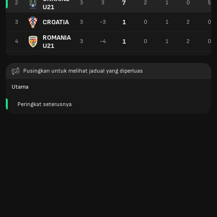
7
2
3
3
2
1
0
5
U21
CROATIA
1
3
3
-3
0
1
2
0
ROMANIA
1
4
3
-4
0
1
2
0
U21
Pusingkan untuk melihat jadual yang diperluas
Utama
Peringkat seterusnya