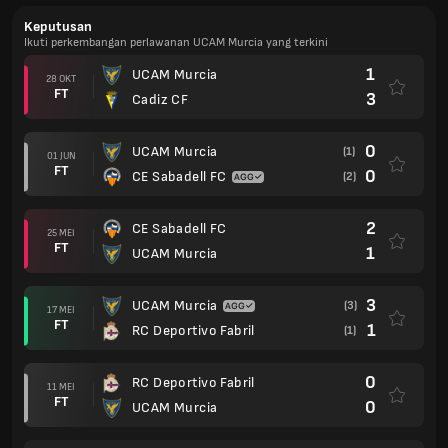
Keputusan
Ikuti perkembangan perlawanan UCAM Murcia yang terkini
1
UCAM Murcia
28 OKT
FT
3
Cadiz CF
0
UCAM Murcia
(1)
01 JUN
FT
0
CE Sabadell FC
(2)
2
CE Sabadell FC
25 MEI
FT
1
UCAM Murcia
3
UCAM Murcia
(3)
17 MEI
FT
1
RC Deportivo Fabril
(1)
0
RC Deportivo Fabril
11 MEI
FT
0
UCAM Murcia