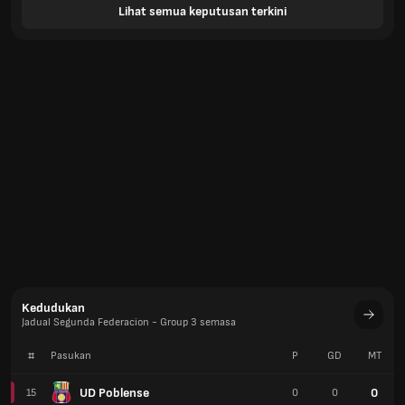
Lihat semua keputusan terkini
Kedudukan
Jadual Segunda Federacion - Group 3 semasa
#
Pasukan
P
GD
MT
UD Poblense
0
15
0
0