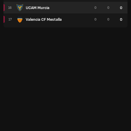
UCAM Murcia
0
16
0
0
Valencia CF Mestalla
0
17
0
0