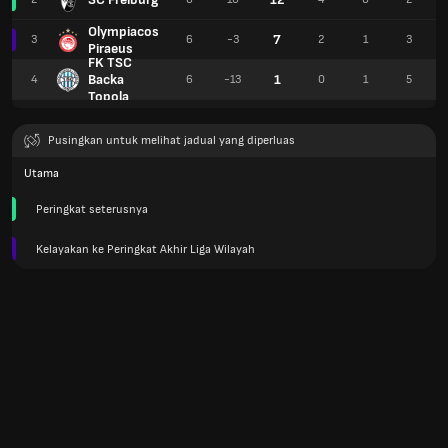
Olympiacos
7
3
6
-3
2
1
3
Piraeus
FK TSC
Backa
1
4
6
-13
0
1
5
Topola
Pusingkan untuk melihat jadual yang diperluas
Utama
Peringkat seterusnya
Kelayakan ke Peringkat Akhir Liga Wilayah