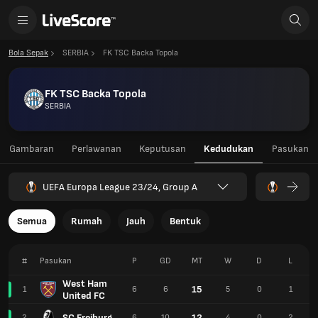
Bola Sepak
SERBIA
FK TSC Backa Topola
FK TSC Backa Topola
SERBIA
Gambaran
Perlawanan
Keputusan
Kedudukan
Pasukan
UEFA Europa League 23/24, Group A
Semua
Rumah
Jauh
Bentuk
#
Pasukan
P
GD
MT
W
D
L
West Ham
15
1
6
6
5
0
1
United FC
SC Freiburg
12
2
6
10
4
0
2