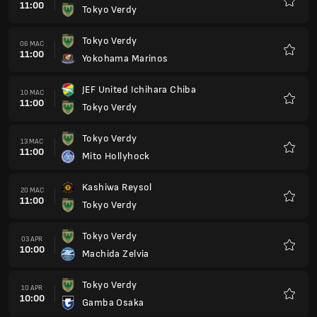
11:00
Tokyo Verdy
Kegem
Tokyo Verdy
06 MAC
11:00
Yokohama Marinos
Kegem
JEF United Ichihara Chiba
10 MAC
11:00
Tokyo Verdy
Kegem
Tokyo Verdy
13 MAC
11:00
Mito Hollyhock
Kegem
Kashiwa Reysol
20 MAC
11:00
Tokyo Verdy
Kegem
Tokyo Verdy
03 APR
10:00
Machida Zelvia
Kegem
Tokyo Verdy
10 APR
10:00
Gamba Osaka
Kegem