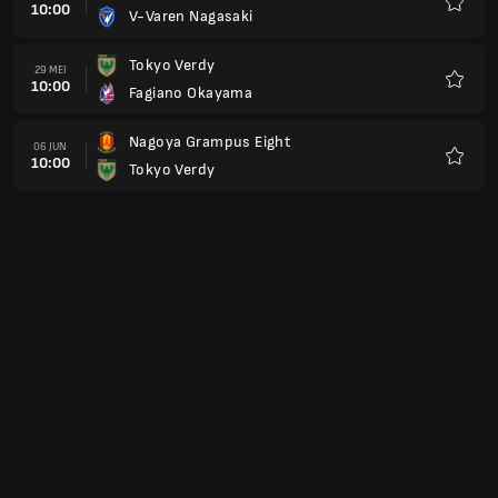
10:00
V-Varen Nagasaki
Kegem
Tokyo Verdy
29 MEI
10:00
Fagiano Okayama
Kegem
Nagoya Grampus Eight
06 JUN
10:00
Tokyo Verdy
Kegem