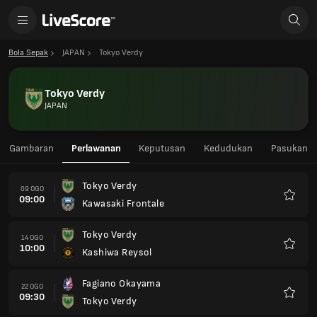
Bola Sepak
JAPAN
Tokyo Verdy
Tokyo Verdy
JAPAN
Gambaran
Perlawanan
Keputusan
Kedudukan
Pasukan
Tokyo Verdy
09 OGO
09:00
Kawasaki Frontale
Kegem
Tokyo Verdy
14 OGO
10:00
Kashiwa Reysol
Kegem
Fagiano Okayama
22 OGO
09:30
Tokyo Verdy
Kegem