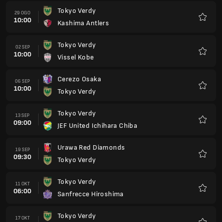
Tokyo Verdy
29 OGO
10:00
Kashima Antlers
Kegem
Tokyo Verdy
02 SEP
10:00
Vissel Kobe
Kegem
Cerezo Osaka
06 SEP
10:00
Tokyo Verdy
Kegem
Tokyo Verdy
13 SEP
09:00
JEF United Ichihara Chiba
Kegem
Urawa Red Diamonds
19 SEP
09:30
Tokyo Verdy
Kegem
Tokyo Verdy
11 OKT
06:00
Sanfrecce Hiroshima
Kegem
Tokyo Verdy
17 OKT