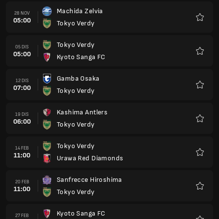
Machida Zelvia
28 NOV
05:00
Tokyo Verdy
Kegem
Tokyo Verdy
05 DIS
05:00
Kyoto Sanga FC
Kegem
Gamba Osaka
12 DIS
07:00
Tokyo Verdy
Kegem
Kashima Antlers
19 DIS
06:00
Tokyo Verdy
Kegem
Tokyo Verdy
14 FEB
11:00
Urawa Red Diamonds
Kegem
Sanfrecce Hiroshima
20 FEB
11:00
Tokyo Verdy
Kegem
Kyoto Sanga FC
27 FEB