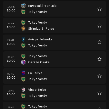
Kawasaki Frontale
17 APR
10:00
Tokyo Verdy
Kegem
Tokyo Verdy
24 APR
10:00
Shimizu S-Pulse
Kegem
Avispa Fukuoka
29 APR
10:00
Tokyo Verdy
Kegem
Tokyo Verdy
03 MEI
10:00
Cerezo Osaka
Kegem
FC Tokyo
09 MEI
10:00
Tokyo Verdy
Kegem
Vissel Kobe
15 MEI
10:00
Tokyo Verdy
Kegem
Tokyo Verdy
22 MEI