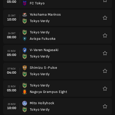
05:00
FC Tokyo
Kegem
Yokohama Marinos
21 OKT
10:00
Tokyo Verdy
Kegem
Tokyo Verdy
24 OKT
06:00
Avispa Fukuoka
Kegem
V-Varen Nagasaki
01 NOV
05:00
Tokyo Verdy
Kegem
Shimizu S-Pulse
07 NOV
04:00
Tokyo Verdy
Kegem
Tokyo Verdy
21 NOV
05:00
Nagoya Grampus Eight
Kegem
Mito Hollyhock
25 NOV
10:00
Tokyo Verdy
Kegem