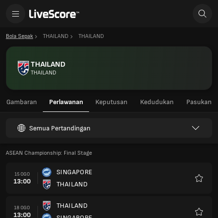
Bola Sepak
THAILAND
THAILAND
THAILAND
THAILAND
Gambaran
Perlawanan
Keputusan
Kedudukan
Pasukan
Semua Pertandingan
ASEAN Championship: Final Stage
SINGAPORE
15 OGO
13:00
THAILAND
Kegem
THAILAND
18 OGO
13:00
SINGAPORE