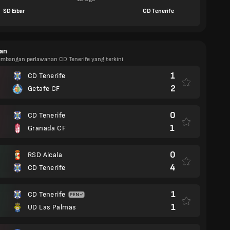
SD Eibar
CD Tenerife
an
kembangan perlawanan CD Tenerife yang terkini
1
CD Tenerife
2
Getafe CF
0
CD Tenerife
1
Granada CF
0
RSD Alcala
4
CD Tenerife
1
CD Tenerife
1
UD Las Palmas