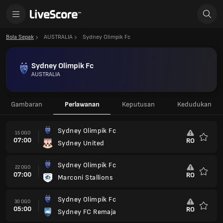
Bola Sepak
AUSTRALIA
Sydney Olimpik Fc
Sydney Olimpik Fc
AUSTRALIA
Gambaran
Perlawanan
Keputusan
Kedudukan
Sydney Olimpik Fc
15 OGO
07:00
RO
Sydney United
Kegem
Sydney Olimpik Fc
22 OGO
07:00
RO
Marconi Stallions
Kegem
Sydney Olimpik Fc
30 OGO
05:00
RO
Sydney FC Remaja
Kegem