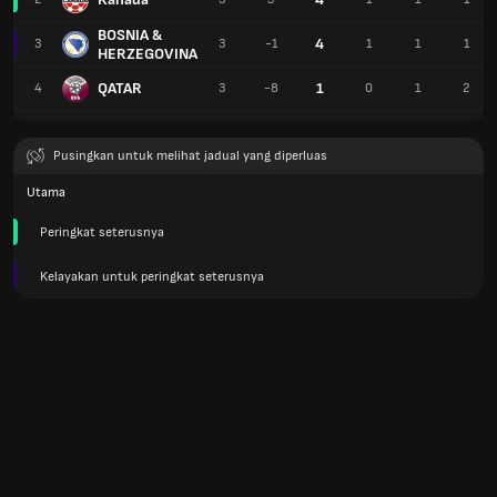
BOSNIA &
4
3
3
-1
1
1
1
HERZEGOVINA
QATAR
1
4
3
-8
0
1
2
Pusingkan untuk melihat jadual yang diperluas
Utama
Peringkat seterusnya
Kelayakan untuk peringkat seterusnya