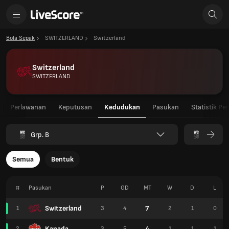
Bola Sepak
SWITZERLAND
Switzerland
Switzerland
SWITZERLAND
Perlawanan
Keputusan
Kedudukan
Pasukan
Statistik Pe
Grp. B
Semua
Bentuk
#
Pasukan
P
GD
MT
W
D
L
Switzerland
7
1
3
4
2
1
0
Kanada
4
2
3
5
1
1
1