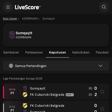
Bola Sepak
AZERBAIJAN
Sumqayit
Sumqayit
AZERBAIJAN
Gambaran
Perlawanan
Keputusan
Kedudukan
Pasukan
Semua Pertandingan
Liga Persidangan Europa 21/22
0
Sumqayit
(0)
29 JUL
FT
2
FK Cukaricki Belgrade
(2)
0
FK Cukaricki Belgrade
21 JUL
FT
0
Sumqayit