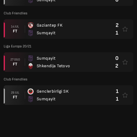
Club Friendlies
2
Gaziantep FK
14 JUL
FT
1
Sumqayit
Liga Europa 20/21
0
Sumqayit
27 OGO
FT
2
Shkendija Tetovo
Club Friendlies
1
Genclerbirligi SK
29 JUL
FT
1
Sumqayit