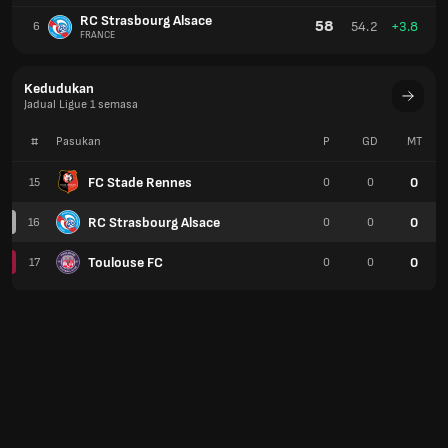
RC Strasbourg Alsace
58
54.2
+3.8
6
FRANCE
Kedudukan
Jadual Ligue 1 semasa
#
Pasukan
P
GD
MT
FC Stade Rennes
0
15
0
0
RC Strasbourg Alsace
0
16
0
0
Toulouse FC
0
17
0
0