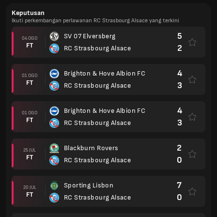
Keputusan
Ikuti perkembangan perlawanan RC Strasbourg Alsace yang terkini
5
SV 07 Elversberg
04 OGO
FT
2
RC Strasbourg Alsace
4
Brighton & Hove Albion FC
01 OGO
FT
3
RC Strasbourg Alsace
4
Brighton & Hove Albion FC
01 OGO
FT
3
RC Strasbourg Alsace
2
Blackburn Rovers
25 JUL
FT
0
RC Strasbourg Alsace
7
Sporting Lisbon
20 JUL
FT
0
RC Strasbourg Alsace