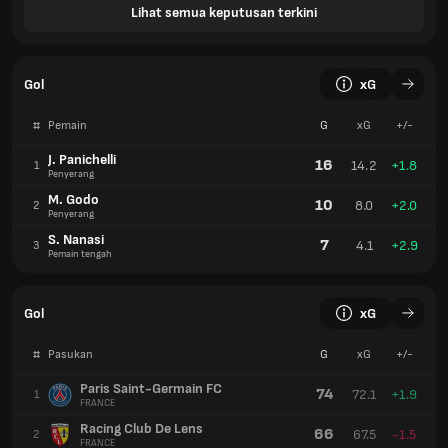
Lihat semua keputusan terkini
Gol
xG
#
Pemain
G
xG
+/-
J. Panichelli
16
14.2
+1.8
1
Penyerang
M. Godo
10
8.0
+2.0
2
Penyerang
S. Nanasi
7
4.1
+2.9
3
Pemain tengah
Gol
xG
#
Pasukan
G
xG
+/-
Paris Saint-Germain FC
74
72.1
+1.9
1
FRANCE
Racing Club De Lens
66
67.5
-1.5
2
FRANCE