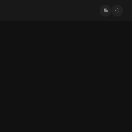
tatistik Pasukan