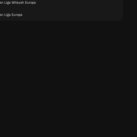
an Liga Wilayah Europa
an Liga Europa