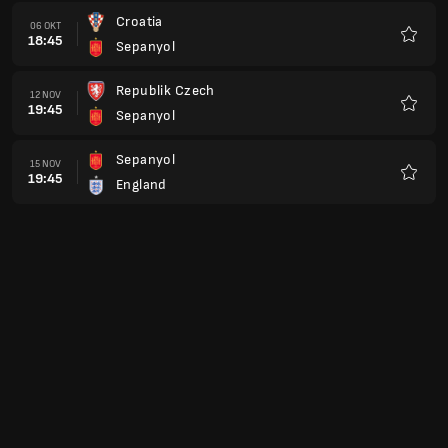
Croatia
06 OKT
18:45
Sepanyol
Kegem
Republik Czech
12 NOV
19:45
Sepanyol
Kegem
Sepanyol
15 NOV
19:45
England
Kegem