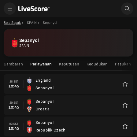
Bola Sepak
SPAIN
Sepanyol
Sepanyol
SPAIN
Gambaran
Perlawanan
Keputusan
Kedudukan
Pasukan
England
26 SEP
18:45
Sepanyol
Kegem
Sepanyol
29 SEP
18:45
Croatia
Kegem
Sepanyol
03 OKT
18:45
Republik Czech
Kegem