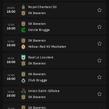
SK Beveren
16 JAN
16:00
Club Brugge
Kegem
Union Saint-Gilloise
23 JAN
16:00
SK Beveren
Kegem
SK Beveren
30 JAN
16:00
KV Kortrijk
Kegem
KAA Gent
06 FEB
16:00
SK Beveren
Kegem
SK Beveren
13 FEB
16:00
KRC Genk
Kegem
Yellow-Red KV Mechelen
20 FEB
16:00
SK Beveren
Kegem
SK Beveren
27 FEB