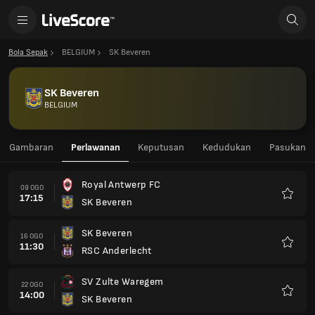
Bola Sepak
BELGIUM
SK Beveren
SK Beveren
BELGIUM
Gambaran
Perlawanan
Keputusan
Kedudukan
Pasukan
Royal Antwerp FC
09 OGO
17:15
SK Beveren
Kegem
SK Beveren
16 OGO
11:30
RSC Anderlecht
Kegem
SV Zulte Waregem
22 OGO
14:00
SK Beveren
Kegem