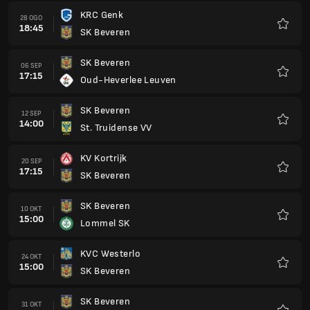
KRC Genk
28 OGO
18:45
SK Beveren
Kegem
SK Beveren
06 SEP
17:15
Oud-Heverlee Leuven
Kegem
SK Beveren
12 SEP
14:00
St. Truidense VV
Kegem
KV Kortrijk
20 SEP
17:15
SK Beveren
Kegem
SK Beveren
10 OKT
15:00
Lommel SK
Kegem
KVC Westerlo
24 OKT
15:00
SK Beveren
Kegem
SK Beveren
31 OKT