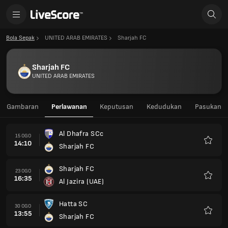
Bola Sepak
UNITED ARAB EMIRATES
Sharjah FC
Sharjah FC
UNITED ARAB EMIRATES
Gambaran
Perlawanan
Keputusan
Kedudukan
Pasukan
Al Dhafra SCc
15 OGO
14:10
Sharjah FC
Kegem
Sharjah FC
23 OGO
16:35
Al Jazira (UAE)
Kegem
Hatta SC
30 OGO
13:55
Sharjah FC
Kegem