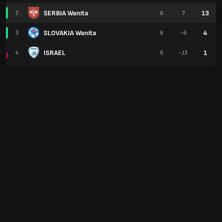
SERBIA Wanita
13
2
6
7
SLOVAKIA Wanita
4
3
6
-6
ISRAEL
1
4
6
-13