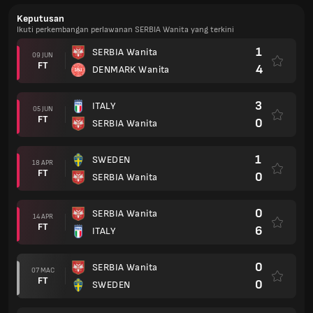
Keputusan
Ikuti perkembangan perlawanan SERBIA Wanita yang terkini
1
SERBIA Wanita
09 JUN
FT
4
DENMARK Wanita
3
ITALY
05 JUN
FT
0
SERBIA Wanita
1
SWEDEN
18 APR
FT
0
SERBIA Wanita
0
SERBIA Wanita
14 APR
FT
6
ITALY
0
SERBIA Wanita
07 MAC
FT
0
SWEDEN