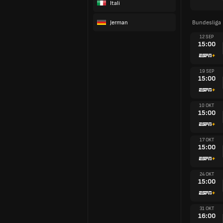
Itali
Jerman
Bundesliga
12 SEP
15:00
19 SEP
15:00
10 OKT
15:00
17 OKT
15:00
24 OKT
15:00
31 OKT
16:00