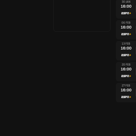
30 JAN
16:00
06 FEB
16:00
13 FEB
16:00
20 FEB
16:00
27 FEB
16:00