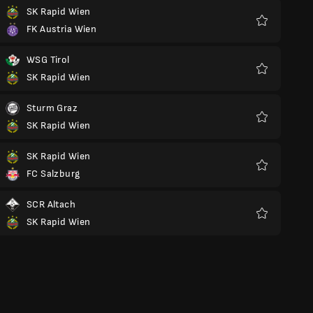
SK Rapid Wien
FK Austria Wien
Kegemaran
WSG Tirol
SK Rapid Wien
Kegemaran
Sturm Graz
SK Rapid Wien
Kegemaran
SK Rapid Wien
FC Salzburg
Kegemaran
SCR Altach
SK Rapid Wien
Kegemaran