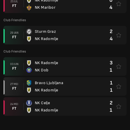
0
NK Radomlje
23 JUL
FT
4
NK Maribor
Club Friendlies
2
Sturm Graz
29 JAN
FT
4
NK Radomlje
Club Friendlies
3
NK Radomlje
03 JUN
FT
1
NK Dob
1
Bravo Ljubljana
27 MEI
FT
1
NK Radomlje
2
NK Celje
24 MEI
FT
1
NK Radomlje