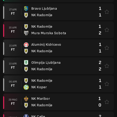
1
Bravo Ljubljana
27 APR
FT
1
NK Radomlje
1
NK Radomlje
20 APR
FT
2
Mura Murska Sobota
1
Aluminij Kidricevo
15 APR
FT
1
NK Radomlje
2
Olimpija Ljubljana
10 APR
FT
2
NK Radomlje
1
NK Radomlje
06 APR
FT
1
NK Koper
1
NK Maribor
29 MAC
FT
0
NK Radomlje
2
NK Celje