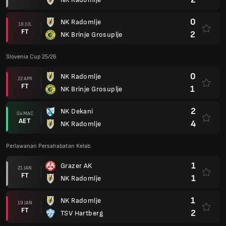
0
NK Radomlje
18 JUL
FT
2
NK Brinje Grosuplje
Slovenia Cup 25/26
0
NK Radomlje
22 APR
FT
1
NK Brinje Grosuplje
2
NK Dekani
04 MAC
AET
4
NK Radomlje
Perlawanan Persahabatan Kelab
1
Grazer AK
21 JAN
FT
1
NK Radomlje
1
NK Radomlje
19 JAN
FT
2
TSV Hartberg