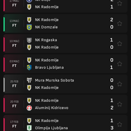
17 MAC
FT
1
NK Radomlje
2
NK Radomlje
13 MAC
FT
0
NK Domzale
1
NK Rogaska
10 MAC
FT
0
NK Radomlje
0
NK Radomlje
03 MAC
FT
1
Bravo Ljubljana
0
Mura Murska Sobota
25 FEB
FT
0
NK Radomlje
1
NK Radomlje
20 FEB
FT
2
Aluminij Kidricevo
1
NK Radomlje
17 FEB
FT
3
Olimpija Ljubljana