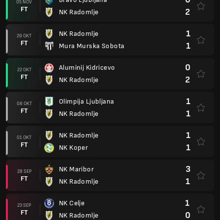
05 NOV
FT
2
NK Radomlje
1
NK Radomlje
29 OKT
FT
1
Mura Murska Sobota
0
Aluminij Kidricevo
22 OKT
FT
2
NK Radomlje
1
Olimpija Ljubljana
08 OKT
FT
1
NK Radomlje
1
NK Radomlje
01 OKT
FT
1
NK Koper
3
NK Maribor
28 SEP
FT
1
NK Radomlje
1
NK Celje
23 SEP
FT
0
NK Radomlje