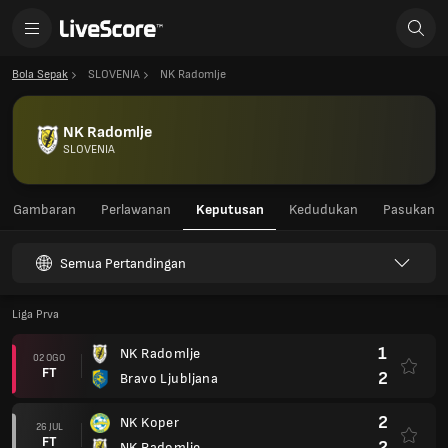
Bola Sepak
SLOVENIA
NK Radomlje
NK Radomlje
SLOVENIA
Gambaran
Perlawanan
Keputusan
Kedudukan
Pasukan
Semua Pertandingan
Liga Prva
1
NK Radomlje
02 OGO
FT
2
Bravo Ljubljana
2
NK Koper
26 JUL
FT
2
NK Radomlje