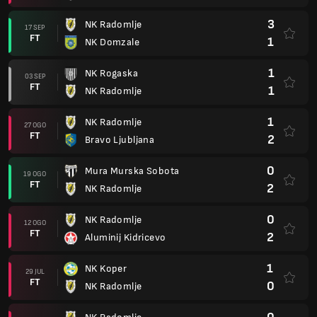
3
NK Radomlje
17 SEP
FT
1
NK Domzale
1
NK Rogaska
03 SEP
FT
1
NK Radomlje
1
NK Radomlje
27 OGO
FT
2
Bravo Ljubljana
0
Mura Murska Sobota
19 OGO
FT
2
NK Radomlje
0
NK Radomlje
12 OGO
FT
2
Aluminij Kidricevo
1
NK Koper
29 JUL
FT
0
NK Radomlje