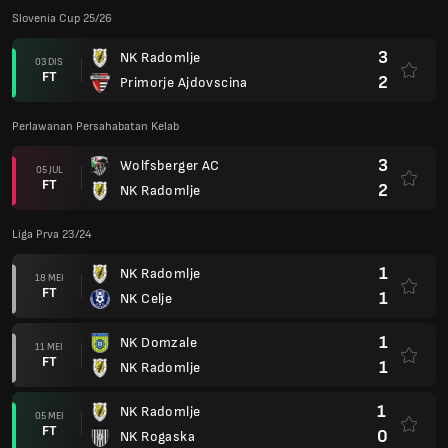
Slovenia Cup 25/26
3
NK Radomlje
03 DIS
FT
2
Primorje Ajdovscina
Perlawanan Persahabatan Kelab
3
Wolfsberger AC
05 JUL
FT
2
NK Radomlje
Liga Prva 23/24
1
NK Radomlje
18 MEI
FT
1
NK Celje
1
NK Domzale
11 MEI
FT
1
NK Radomlje
1
NK Radomlje
05 MEI
FT
0
NK Rogaska