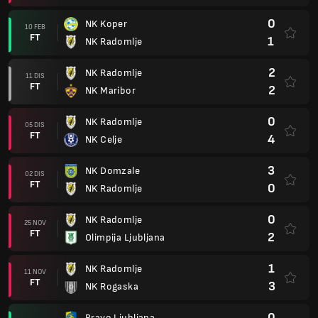
0
NK Koper
10 FEB
FT
1
NK Radomlje
2
NK Radomlje
11 DIS
FT
2
NK Maribor
0
NK Radomlje
05 DIS
FT
4
NK Celje
3
NK Domzale
02 DIS
FT
0
NK Radomlje
0
NK Radomlje
25 NOV
FT
2
Olimpija Ljubljana
1
NK Radomlje
11 NOV
FT
3
NK Rogaska
0
Bravo Ljubljana