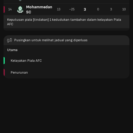
Mohammedan
3
14
13
-25
0
3
10
SC
Keputusan piala [tindakan] 1 kedudukan tambahan dalam kelayakan Piala
AFC
Pusingkan untuk melihat jadual yang diperluas
Utama
Kelayakan Piala AFC
Penurunan