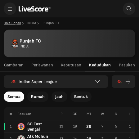
Bola Sepak
INDIA
Punjab FC
Punjab FC
INDIA
Gambaran
Perlawanan
Keputusan
Kedudukan
Pasukan
Indian Super League
Semua
Rumah
Jauh
Bentuk
#
Pasukan
P
GD
MT
W
D
L
SC East
26
1
13
19
7
5
1
Bengal
Atk Mohun
26
2
13
14
7
5
1