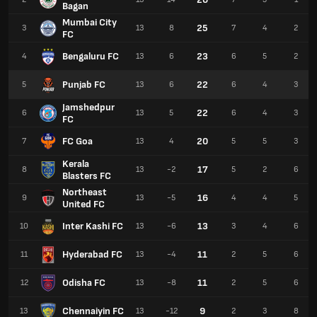
Bagan
Mumbai City
25
3
13
8
7
4
2
FC
Bengaluru FC
23
4
13
6
6
5
2
Punjab FC
22
5
13
6
6
4
3
Jamshedpur
22
6
13
5
6
4
3
FC
FC Goa
20
7
13
4
5
5
3
Kerala
17
8
13
-2
5
2
6
Blasters FC
Northeast
16
9
13
-5
4
4
5
United FC
Inter Kashi FC
13
10
13
-6
3
4
6
Hyderabad FC
11
11
13
-4
2
5
6
Odisha FC
11
12
13
-8
2
5
6
Chennaiyin FC
9
13
13
-12
2
3
8