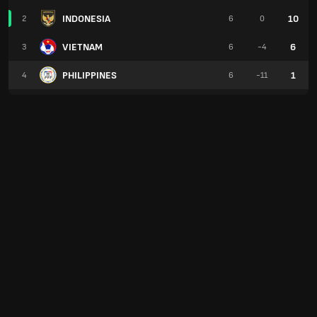
INDONESIA
10
2
6
0
VIETNAM
6
3
6
-4
PHILIPPINES
1
4
6
-11