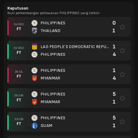
Keputusan
Ikuti perkembangan perlawanan PHILIPPINES yang terkini
0
PHILIPPINES
04 OGO
FT
1
THAILAND
1
LAO PEOPLE´S DEMOCRATIC REPUBLIC
01 OGO
FT
4
PHILIPPINES
1
PHILIPPINES
28 JUL
FT
4
MYANMAR
5
PHILIPPINES
09 JUN
FT
1
MYANMAR
5
PHILIPPINES
03 JUN
FT
1
GUAM