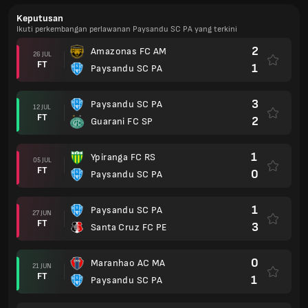
Keputusan
Ikuti perkembangan perlawanan Paysandu SC PA yang terkini
2
Amazonas FC AM
26 JUL
FT
1
Paysandu SC PA
3
Paysandu SC PA
12 JUL
FT
2
Guarani FC SP
1
Ypiranga FC RS
05 JUL
FT
0
Paysandu SC PA
1
Paysandu SC PA
27 JUN
FT
3
Santa Cruz FC PE
0
Maranhao AC MA
21 JUN
FT
1
Paysandu SC PA