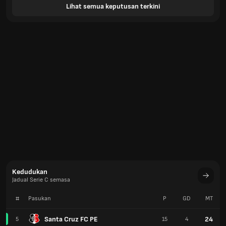
Lihat semua keputusan terkini
Kedudukan
Jadual Serie C semasa
#
Pasukan
P
GD
MT
Santa Cruz FC PE
24
5
15
4