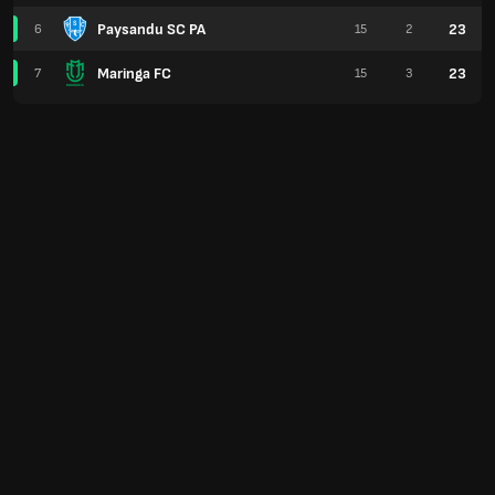
Paysandu SC PA
23
6
15
2
Maringa FC
23
7
15
3