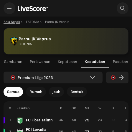
Bola Sepak
ESTONIA
Parnu JK Vaprus
Parnu JK Vaprus
ESTONIA
Gambaran
Perlawanan
Keputusan
Kedudukan
Pasukan
Premium Liiga 2023
Semua
Rumah
Jauh
Bentuk
#
Pasukan
P
GD
MT
W
D
L
FC Flora Tallinn
79
1
36
50
23
10
3
FCI Levadia
77
2
36
43
22
11
3