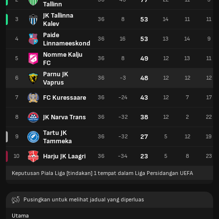
Tallinn
JK Tallinna
53
3
36
8
14
11
11
Kalev
Paide
53
4
36
16
13
14
9
Linnameeskond
Nomme Kalju
49
5
36
8
12
13
11
FC
Parnu JK
48
6
36
-3
12
12
12
Vaprus
FC Kuressaare
43
7
36
-24
12
7
17
JK Narva Trans
38
8
36
-32
12
2
22
Tartu JK
27
9
36
-32
5
12
19
Tammeka
Harju JK Laagri
23
10
36
-34
5
8
23
Keputusan Piala Liga [tindakan] 1 tempat dalam Liga Persidangan UEFA
Pusingkan untuk melihat jadual yang diperluas
Utama