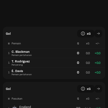
Gol
xG
#
Pemain
G
xG
+/-
C. Blackman
0
0.0
+0.0
1
Pemain pertahanan
T. Rodriguez
0
0.0
+0.0
1
Penyerang
É. Davis
0
0.0
+0.0
1
Pemain pertahanan
Gol
xG
#
Pasukan
G
xG
+/-
England