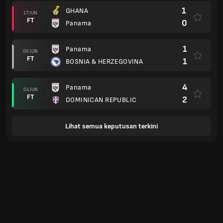
1
GHANA
17 JUN
FT
0
Panama
1
Panama
06 JUN
FT
1
BOSNIA & HERZEGOVINA
4
Panama
04 JUN
FT
2
DOMINICAN REPUBLIC
Lihat semua keputusan terkini