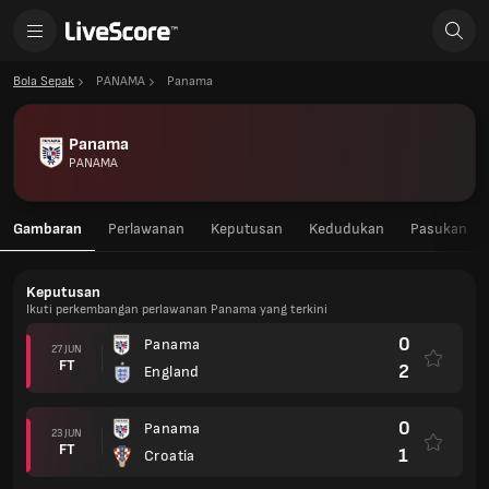
Bola Sepak
PANAMA
Panama
Panama
PANAMA
Gambaran
Perlawanan
Keputusan
Kedudukan
Pasukan
Keputusan
Ikuti perkembangan perlawanan Panama yang terkini
0
Panama
27 JUN
FT
2
England
0
Panama
23 JUN
FT
1
Croatia