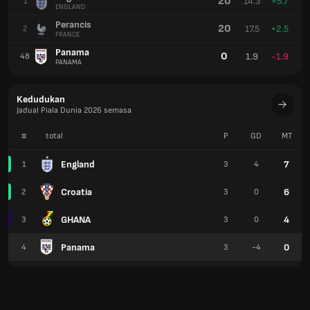
20
14.3
+5.7
1
ENGLAND
Perancis
20
17.5
+2.5
2
FRANCE
Panama
0
1.9
-1.9
48
PANAMA
Kedudukan
Jadual Piala Dunia 2026 semasa
#
total
P
GD
MT
England
7
1
3
4
Croatia
6
2
3
0
GHANA
4
3
3
0
Panama
0
4
3
-4