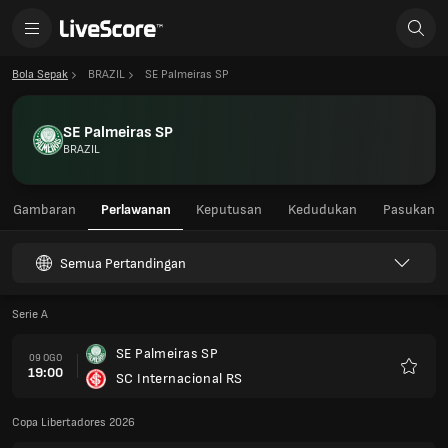
Bola Sepak
BRAZIL
SE Palmeiras SP
SE Palmeiras SP
BRAZIL
Gambaran
Perlawanan
Keputusan
Kedudukan
Pasukan
Semua Pertandingan
Serie A
SE Palmeiras SP
09 OGO
19:00
SC Internacional RS
Kegem
Copa Libertadores 2026