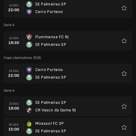
SE Palmeiras SP
12 OGO
22:00
Cerro Porteno
Kegem
Serie A
Fluminense FC RJ
15 OGO
19:30
SE Palmeiras SP
Kegem
Copa Libertadores 2026
Cerro Porteno
19 OGO
22:00
SE Palmeiras SP
Kegem
Serie A
SE Palmeiras SP
23 OGO
19:00
CR Vasco da Gama RJ
Kegem
Mirassol FC SP
30 OGO
15:00
SE Palmeiras SP
Kegem