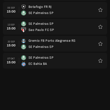
Botafogo FR RJ
06 SEP
15:00
SE Palmeiras SP
Kegem
SE Palmeiras SP
13 SEP
15:00
Sao Paulo FC SP
Kegem
Gremio FB Porto Alegrense RS
20 SEP
15:00
SE Palmeiras SP
Kegem
SE Palmeiras SP
07 OKT
15:00
EC Bahia BA
Kegem