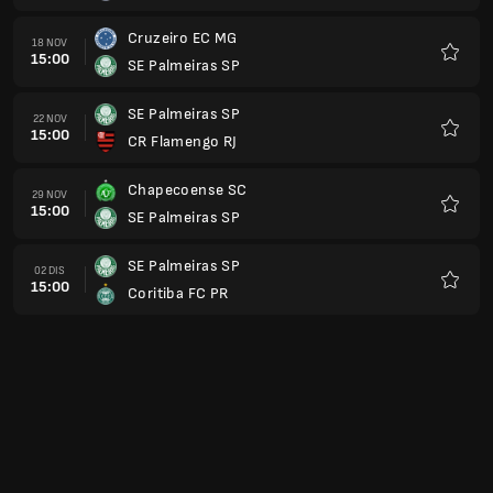
Cruzeiro EC MG
18 NOV
15:00
SE Palmeiras SP
Kegem
SE Palmeiras SP
22 NOV
15:00
CR Flamengo RJ
Kegem
Chapecoense SC
29 NOV
15:00
SE Palmeiras SP
Kegem
SE Palmeiras SP
02 DIS
15:00
Coritiba FC PR
Kegem