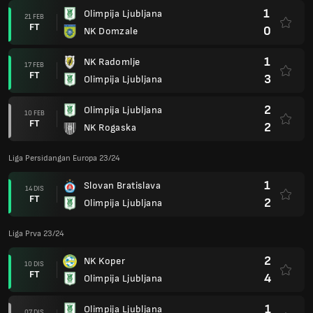
1
Olimpija Ljubljana
21 FEB
FT
0
NK Domzale
1
NK Radomlje
17 FEB
FT
3
Olimpija Ljubljana
2
Olimpija Ljubljana
10 FEB
FT
2
NK Rogaska
Liga Persidangan Europa 23/24
1
Slovan Bratislava
14 DIS
FT
2
Olimpija Ljubljana
Liga Prva 23/24
2
NK Koper
10 DIS
FT
4
Olimpija Ljubljana
1
Olimpija Ljubljana
07 DIS