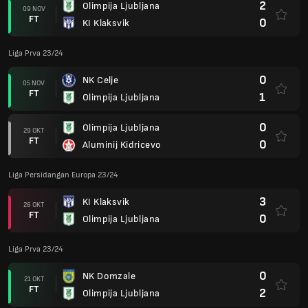
2
Olimpija Ljubljana
09 NOV
FT
0
KI Klaksvik
Liga Prva 23/24
0
NK Celje
05 NOV
FT
1
Olimpija Ljubljana
0
Olimpija Ljubljana
29 OKT
FT
0
Aluminij Kidricevo
Liga Persidangan Europa 23/24
3
KI Klaksvik
26 OKT
FT
0
Olimpija Ljubljana
Liga Prva 23/24
0
NK Domzale
21 OKT
FT
2
Olimpija Ljubljana