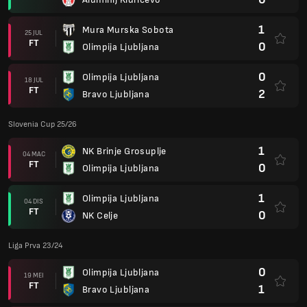
1
Mura Murska Sobota
25 JUL
FT
0
Olimpija Ljubljana
0
Olimpija Ljubljana
18 JUL
FT
2
Bravo Ljubljana
Slovenia Cup 25/26
1
NK Brinje Grosuplje
04 MAC
FT
0
Olimpija Ljubljana
1
Olimpija Ljubljana
04 DIS
FT
0
NK Celje
Liga Prva 23/24
0
Olimpija Ljubljana
19 MEI
FT
1
Bravo Ljubljana