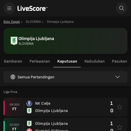
Bola Sepak
SLOVENIA
Olimpija Ljubljana
Olimpija Ljubljana
SLOVENIA
Gambaran
Perlawanan
Keputusan
Kedudukan
Pasukan
Semua Pertandingan
Liga Prva
1
NK Celje
08 OGO
FT
0
Olimpija Ljubljana
1
Olimpija Ljubljana
02 OGO
FT
0
Aluminij Kidricevo