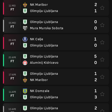
2
NK Maribor
11 MEI
FT
1
Olimpija Ljubljana
0
Olimpija Ljubljana
05 MEI
FT
0
Mura Murska Sobota
1
NK Celje
28 APR
FT
0
Olimpija Ljubljana
5
Olimpija Ljubljana
20 APR
FT
0
Aluminij Kidricevo
1
Olimpija Ljubljana
17 APR
FT
2
NK Maribor
1
NK Domzale
14 APR
FT
3
Olimpija Ljubljana
2
Olimpija Ljubljana
10 APR