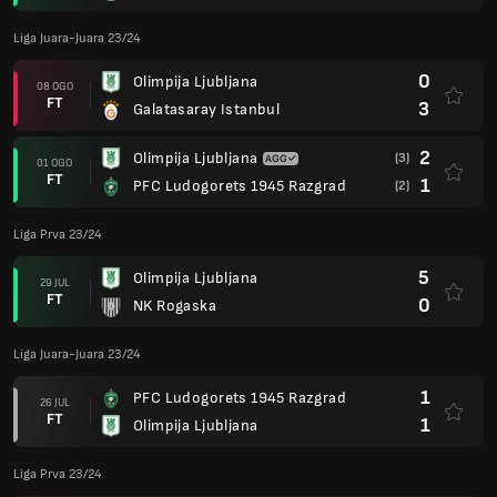
Liga Juara-Juara 23/24
0
Olimpija Ljubljana
08 OGO
FT
3
Galatasaray Istanbul
2
Olimpija Ljubljana
(3)
01 OGO
FT
1
PFC Ludogorets 1945 Razgrad
(2)
Liga Prva 23/24
5
Olimpija Ljubljana
29 JUL
FT
0
NK Rogaska
Liga Juara-Juara 23/24
1
PFC Ludogorets 1945 Razgrad
26 JUL
FT
1
Olimpija Ljubljana
Liga Prva 23/24