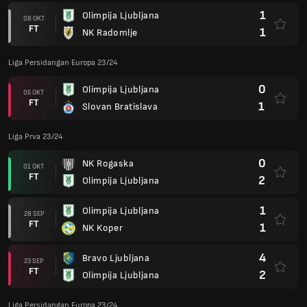
1
Olimpija Ljubljana
08 OKT
FT
1
NK Radomlje
Liga Persidangan Europa 23/24
0
Olimpija Ljubljana
05 OKT
FT
1
Slovan Bratislava
Liga Prva 23/24
0
NK Rogaska
01 OKT
FT
2
Olimpija Ljubljana
1
Olimpija Ljubljana
28 SEP
FT
1
NK Koper
4
Bravo Ljubljana
23 SEP
FT
2
Olimpija Ljubljana
Liga Persidangan Europa 23/24