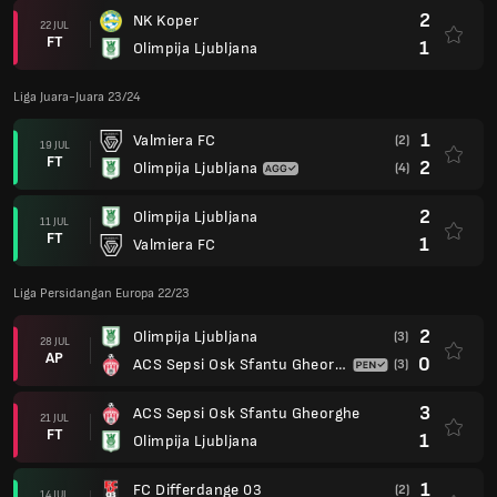
2
NK Koper
22 JUL
FT
1
Olimpija Ljubljana
Liga Juara-Juara 23/24
1
Valmiera FC
(2)
19 JUL
FT
2
Olimpija Ljubljana
(4)
2
Olimpija Ljubljana
11 JUL
FT
1
Valmiera FC
Liga Persidangan Europa 22/23
2
Olimpija Ljubljana
(3)
28 JUL
AP
0
ACS Sepsi Osk Sfantu Gheorghe
(3)
3
ACS Sepsi Osk Sfantu Gheorghe
21 JUL
FT
1
Olimpija Ljubljana
1
FC Differdange 03
(2)
14 JUL