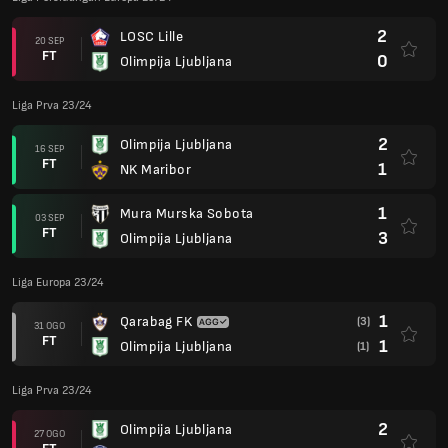
2
LOSC Lille
20 SEP
FT
0
Olimpija Ljubljana
Liga Prva 23/24
2
Olimpija Ljubljana
16 SEP
FT
1
NK Maribor
1
Mura Murska Sobota
03 SEP
FT
3
Olimpija Ljubljana
Liga Europa 23/24
1
Qarabag FK
(3)
31 OGO
FT
1
Olimpija Ljubljana
(1)
Liga Prva 23/24
2
Olimpija Ljubljana
27 OGO