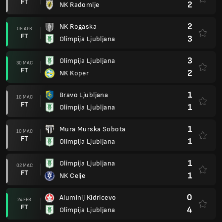
FT
2
NK Radomlje
2
NK Rogaska
06 APR
FT
3
Olimpija Ljubljana
3
Olimpija Ljubljana
30 MAC
FT
2
NK Koper
1
Bravo Ljubljana
16 MAC
FT
1
Olimpija Ljubljana
1
Mura Murska Sobota
10 MAC
FT
1
Olimpija Ljubljana
1
Olimpija Ljubljana
02 MAC
FT
1
NK Celje
0
Aluminij Kidricevo
24 FEB
FT
4
Olimpija Ljubljana