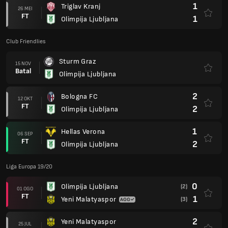
1
Triglav Kranj
26 MEI
FT
1
Olimpija Ljubljana
Club Friendlies
Sturm Graz
15 NOV
Batal
Olimpija Ljubljana
2
Bologna FC
12 OKT
FT
2
Olimpija Ljubljana
1
Hellas Verona
06 SEP
FT
2
Olimpija Ljubljana
Liga Europa 19/20
0
Olimpija Ljubljana
(2)
01 OGO
FT
1
Yeni Malatyaspor
(3)
2
Yeni Malatyaspor
25 JUL