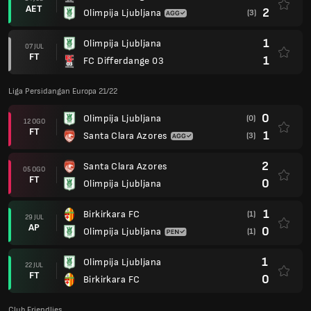
AET
2
Olimpija Ljubljana
(3)
1
Olimpija Ljubljana
07 JUL
FT
1
FC Differdange 03
Liga Persidangan Europa 21/22
0
Olimpija Ljubljana
(0)
12 OGO
FT
1
Santa Clara Azores
(3)
2
Santa Clara Azores
05 OGO
FT
0
Olimpija Ljubljana
1
Birkirkara FC
(1)
29 JUL
AP
0
Olimpija Ljubljana
(1)
1
Olimpija Ljubljana
22 JUL
FT
0
Birkirkara FC
Club Friendlies