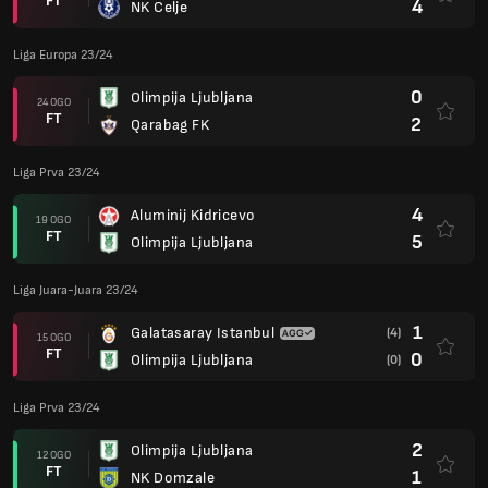
FT
4
NK Celje
Liga Europa 23/24
0
Olimpija Ljubljana
24 OGO
FT
2
Qarabag FK
Liga Prva 23/24
4
Aluminij Kidricevo
19 OGO
FT
5
Olimpija Ljubljana
Liga Juara-Juara 23/24
1
Galatasaray Istanbul
(4)
15 OGO
FT
0
Olimpija Ljubljana
(0)
Liga Prva 23/24
2
Olimpija Ljubljana
12 OGO
FT
1
NK Domzale