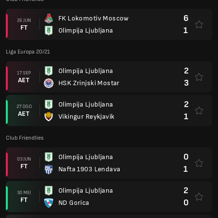
6
FK Lokomotiv Moscow
26 JUN
FT
1
Olimpija Ljubljana
Liga Europa 20/21
2
Olimpija Ljubljana
17 SEP
AET
3
HSK Zrinjski Mostar
2
Olimpija Ljubljana
27 OGO
AET
1
Vikingur Reykjavik
Club Friendlies
0
Olimpija Ljubljana
03 JUN
FT
1
Nafta 1903 Lendava
2
Olimpija Ljubljana
30 MEI
FT
0
ND Gorica