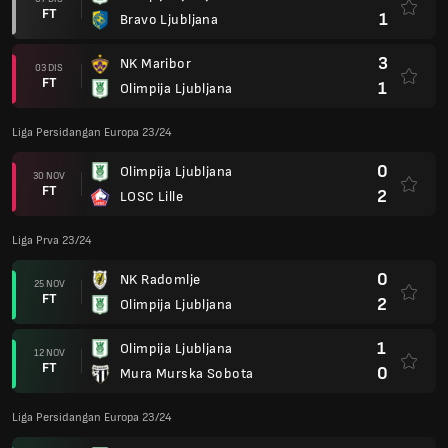
FT
1
Bravo Ljubljana
3
NK Maribor
03 DIS
FT
1
Olimpija Ljubljana
Liga Persidangan Europa 23/24
0
Olimpija Ljubljana
30 NOV
FT
2
LOSC Lille
Liga Prva 23/24
0
NK Radomlje
25 NOV
FT
2
Olimpija Ljubljana
1
Olimpija Ljubljana
12 NOV
FT
0
Mura Murska Sobota
Liga Persidangan Europa 23/24