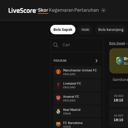
Skor
Kegemaran
Pertaruhan
Bola Sepak
Hoki
Bola keranjang
Bola Sepak
Br
PASUKAN
SL
Manchester United FC
ENGLAND
Gambar
Liverpool FC
ENGLAND
09 OGO
Arsenal FC
18:15
ENGLAND
Real Madrid
SPAIN
16 OGO
18:15
FC Barcelona
SPAIN