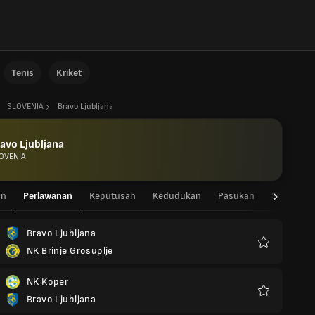
Tenis
Kriket
SLOVENIA
Bravo Ljubljana
avo Ljubljana
OVENIA
an
Perlawanan
Keputusan
Kedudukan
Pasukan
Statistik 
Bravo Ljubljana
NK Brinje Grosuplje
Kegemaran
NK Koper
Bravo Ljubljana
Kegemaran