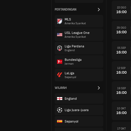
22 OGO
PERTANDINGAN
16:00
MLS
Amerika Syarikat
29 OGO
16:00
USL League One
Amerika Syarikat
Liga Perdana
05 SEP
England
16:00
Bundesliga
Jerman
12 SEP
16:00
LaLiga
Sepanyol
WILAYAH
19 SEP
16:00
England
10 OKT
Liga Juara-juara
16:00
Sepanyol
17 OKT