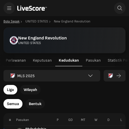
Bola Sepak
UNITED STATES
New England Revolution
New England Revolution
UNITED STATES
Perlawanan
Keputusan
Kedudukan
Pasukan
Statistik Pe
MLS 2025
Liga
Wilayah
Semua
Bentuk
#
Pasukan
P
GD
MT
W
D
L