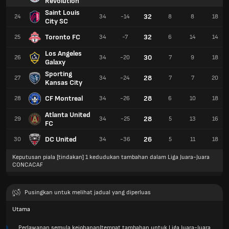
Revolution
Saint Louis
32
24
34
-14
8
8
18
City SC
Toronto FC
32
25
34
-7
6
14
14
Los Angeles
30
26
34
-20
7
9
18
Galaxy
Sporting
28
27
34
-24
7
7
20
Kansas City
CF Montreal
28
28
34
-26
6
10
18
Atlanta United
28
29
34
-25
5
13
16
FC
DC United
26
30
34
-36
5
11
18
Keputusan piala [tindakan] 1 kedudukan tambahan dalam Liga Juara-Juara
CONCACAF
Pusingkan untuk melihat jadual yang diperluas
Utama
Perlawanan semula kejohanan(tempat tambahan untuk Liga Juara-Juara