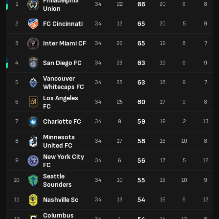
Philadelphia
66
1
34
22
20
6
8
Union
FC Cincinnati
65
2
34
12
20
5
9
Inter Miami CF
65
3
34
26
19
8
7
San Diego FC
63
4
34
23
19
6
9
Vancouver
63
5
34
28
18
9
7
Whitecaps FC
Los Angeles
60
6
34
25
17
9
8
FC
Charlotte FC
59
7
34
9
19
2
13
Minnesota
58
8
34
17
16
10
8
United FC
New York City
56
9
34
6
17
5
12
FC
Seattle
55
10
34
10
15
10
9
Sounders
Nashville Sc
54
11
34
13
16
6
12
Columbus