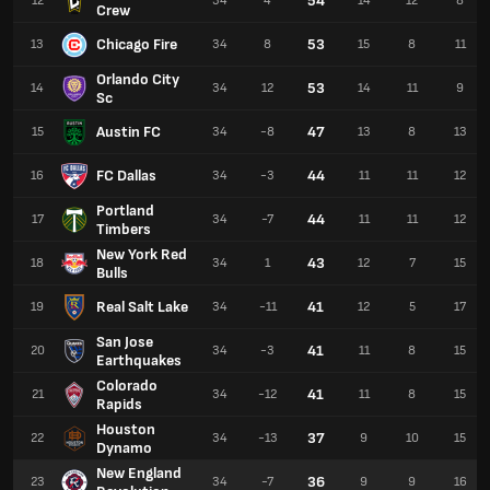
54
12
34
4
14
12
8
Crew
Chicago Fire
53
13
34
8
15
8
11
Orlando City
53
14
34
12
14
11
9
Sc
Austin FC
47
15
34
-8
13
8
13
FC Dallas
44
16
34
-3
11
11
12
Portland
44
17
34
-7
11
11
12
Timbers
New York Red
43
18
34
1
12
7
15
Bulls
Real Salt Lake
41
19
34
-11
12
5
17
San Jose
41
20
34
-3
11
8
15
Earthquakes
Colorado
41
21
34
-12
11
8
15
Rapids
Houston
37
22
34
-13
9
10
15
Dynamo
New England
36
23
34
-7
9
9
16