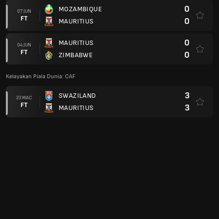
0
MOZAMBIQUE
07 JUN
FT
0
MAURITIUS
0
MAURITIUS
04 JUN
FT
0
ZIMBABWE
Kelayakan Piala Dunia: CAF
3
SWAZILAND
23 MAC
FT
3
MAURITIUS