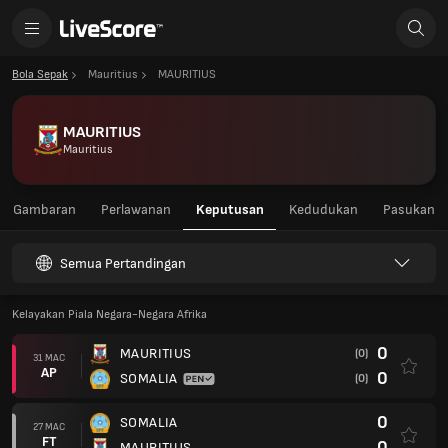
Bola Sepak
Mauritius
MAURITIUS
MAURITIUS
Mauritius
Gambaran
Perlawanan
Keputusan
Kedudukan
Pasukan
Semua Pertandingan
Kelayakan Piala Negara-Negara Afrika
0
MAURITIUS
(0)
31 MAC
AP
0
SOMALIA
(0)
0
SOMALIA
27 MAC
FT
0
MAURITIUS