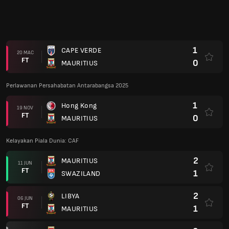
1
CAPE VERDE
20 MAC
FT
0
MAURITIUS
Perlawanan Persahabatan Antarabangsa 2025
1
Hong Kong
19 NOV
FT
0
MAURITIUS
Kelayakan Piala Dunia: CAF
2
MAURITIUS
11 JUN
FT
1
SWAZILAND
2
LIBYA
06 JUN
FT
1
MAURITIUS