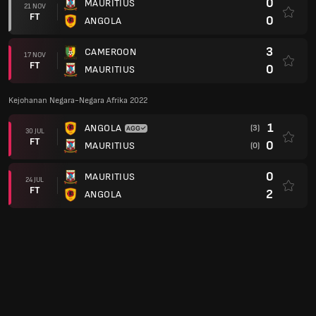
0
MAURITIUS
21 NOV
FT
0
ANGOLA
3
CAMEROON
17 NOV
FT
0
MAURITIUS
Kejohanan Negara-Negara Afrika 2022
1
ANGOLA
(3)
30 JUL
FT
0
MAURITIUS
(0)
0
MAURITIUS
24 JUL
FT
2
ANGOLA