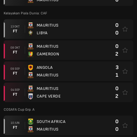
Kelayakan Piala Dunia: CAF
0
MAURITIUS
13 OKT
FT
0
LIBYA
0
MAURITIUS
08 OKT
FT
2
CAMEROON
3
ANGOLA
09 SEP
FT
1
MAURITIUS
0
MAURITIUS
04 SEP
FT
2
CAPE VERDE
COSAFA Cup Grp. A
0
SOUTH AFRICA
10 JUN
FT
0
MAURITIUS