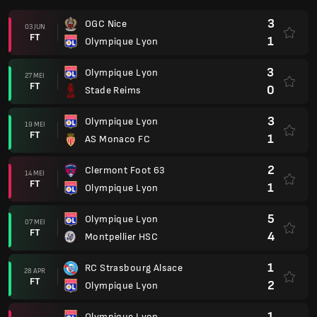
3
OGC Nice
03 JUN
FT
1
Olympique Lyon
3
Olympique Lyon
27 MEI
FT
0
Stade Reims
3
Olympique Lyon
19 MEI
FT
1
AS Monaco FC
2
Clermont Foot 63
14 MEI
FT
1
Olympique Lyon
5
Olympique Lyon
07 MEI
FT
4
Montpellier HSC
1
RC Strasbourg Alsace
28 APR
FT
2
Olympique Lyon
1
Olympique Lyon