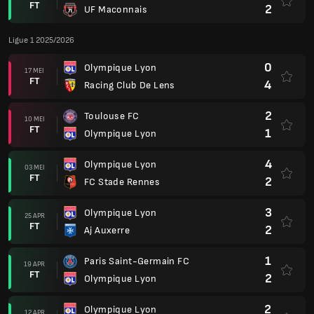
FT
2
UF Maconnais
Ligue 1 2025/2026
0
Olympique Lyon
17 MEI
FT
4
Racing Club De Lens
2
Toulouse FC
10 MEI
FT
1
Olympique Lyon
4
Olympique Lyon
03 MEI
FT
2
FC Stade Rennes
3
Olympique Lyon
25 APR
FT
2
Aj Auxerre
1
Paris Saint-Germain FC
19 APR
FT
2
Olympique Lyon
2
Olympique Lyon
12 APR