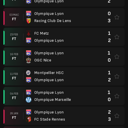
2
Olympique Lyon
0
Olympique Lyon
03 MAC
FT
3
Racing Club De Lens
1
FC Metz
23 FEB
FT
2
Olympique Lyon
1
Olympique Lyon
16 FEB
FT
0
OGC Nice
1
Montpellier HSC
11 FEB
FT
2
Olympique Lyon
1
Olympique Lyon
04 FEB
FT
0
Olympique Marseille
2
Olympique Lyon
26 JAN
FT
3
FC Stade Rennes