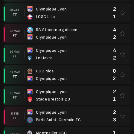
2
Olympique Lyon
05 APR
FT
1
LOSC Lille
4
RC Strasbourg Alsace
28 MAC
FT
2
Olympique Lyon
4
Olympique Lyon
16 MAC
FT
2
Le Havre
0
OGC Nice
09 MAC
FT
2
Olympique Lyon
2
Olympique Lyon
02 MAC
FT
1
Stade Brestois 29
2
Olympique Lyon
23 FEB
FT
3
Paris Saint-Germain FC
1
Montpellier HSC