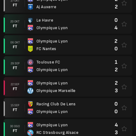
27 OKT
FT
2
Aj Auxerre
0
Le Havre
20 OKT
FT
4
Olympique Lyon
2
Olympique Lyon
06 OKT
FT
0
FC Nantes
1
Toulouse FC
29 SEP
FT
2
Olympique Lyon
2
Olympique Lyon
22 SEP
FT
3
Olympique Marseille
0
Racing Club De Lens
15 SEP
FT
0
Olympique Lyon
4
Olympique Lyon
30 OGO
FT
3
RC Strasbourg Alsace