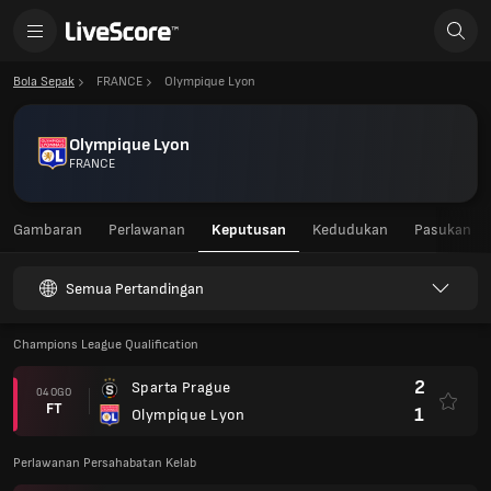
Bola Sepak
FRANCE
Olympique Lyon
Olympique Lyon
FRANCE
Gambaran
Perlawanan
Keputusan
Kedudukan
Pasukan
Semua Pertandingan
Champions League Qualification
2
Sparta Prague
04 OGO
FT
1
Olympique Lyon
Perlawanan Persahabatan Kelab