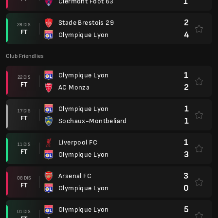
1
Clermont Foot 63
2
Stade Brestois 29
28 DIS
FT
4
Olympique Lyon
Club Friendlies
1
Olympique Lyon
22 DIS
FT
2
AC Monza
1
Olympique Lyon
17 DIS
FT
1
Sochaux-Montbeliard
1
Liverpool FC
11 DIS
FT
3
Olympique Lyon
3
Arsenal FC
08 DIS
FT
0
Olympique Lyon
5
Olympique Lyon
01 DIS