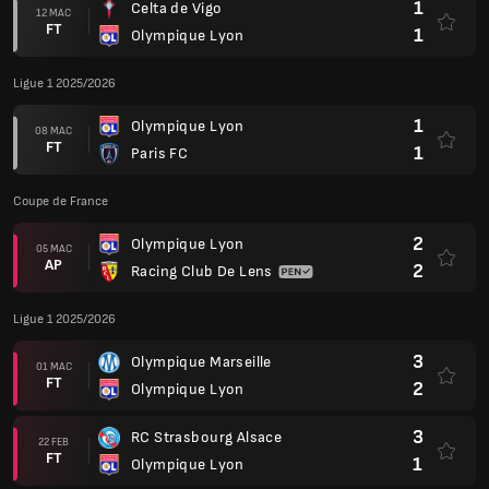
1
Celta de Vigo
12 MAC
FT
1
Olympique Lyon
Ligue 1 2025/2026
1
Olympique Lyon
08 MAC
FT
1
Paris FC
Coupe de France
2
Olympique Lyon
05 MAC
AP
2
Racing Club De Lens
Ligue 1 2025/2026
3
Olympique Marseille
01 MAC
FT
2
Olympique Lyon
3
RC Strasbourg Alsace
22 FEB
FT
1
Olympique Lyon