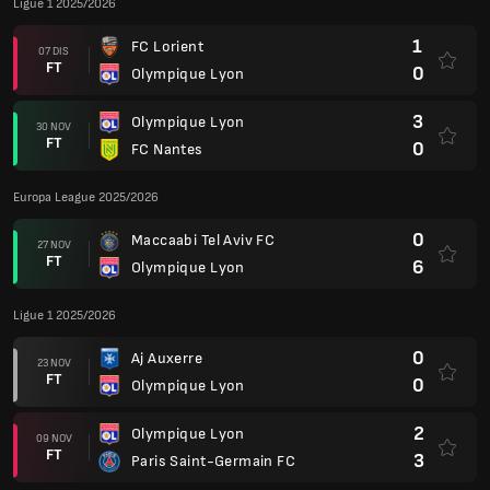
Ligue 1 2025/2026
1
FC Lorient
07 DIS
FT
0
Olympique Lyon
3
Olympique Lyon
30 NOV
FT
0
FC Nantes
Europa League 2025/2026
0
Maccaabi Tel Aviv FC
27 NOV
FT
6
Olympique Lyon
Ligue 1 2025/2026
0
Aj Auxerre
23 NOV
FT
0
Olympique Lyon
2
Olympique Lyon
09 NOV
FT
3
Paris Saint-Germain FC