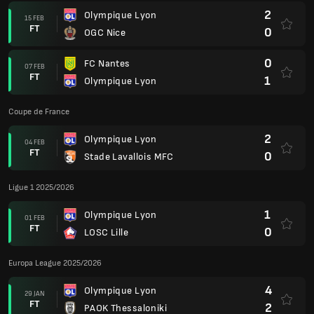
2
Olympique Lyon
15 FEB
FT
0
OGC Nice
0
FC Nantes
07 FEB
FT
1
Olympique Lyon
Coupe de France
2
Olympique Lyon
04 FEB
FT
0
Stade Lavallois MFC
Ligue 1 2025/2026
1
Olympique Lyon
01 FEB
FT
0
LOSC Lille
Europa League 2025/2026
4
Olympique Lyon
29 JAN
FT
2
PAOK Thessaloniki