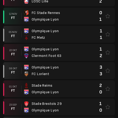
2
LOSC Lille
0
FC Stade Rennes
12 NOV
FT
1
Olympique Lyon
1
Olympique Lyon
05 NOV
FT
1
FC Metz
1
Olympique Lyon
22 OKT
FT
2
Clermont Foot 63
3
Olympique Lyon
08 OKT
FT
3
FC Lorient
2
Stade Reims
01 OKT
FT
0
Olympique Lyon
1
Stade Brestois 29
23 SEP
FT
0
Olympique Lyon