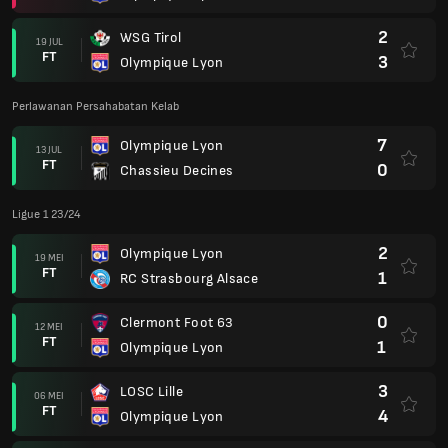
2
WSG Tirol
19 JUL
FT
3
Olympique Lyon
Perlawanan Persahabatan Kelab
7
Olympique Lyon
13 JUL
FT
0
Chassieu Decines
Ligue 1 23/24
2
Olympique Lyon
19 MEI
FT
1
RC Strasbourg Alsace
0
Clermont Foot 63
12 MEI
FT
1
Olympique Lyon
3
LOSC Lille
06 MEI
FT
4
Olympique Lyon