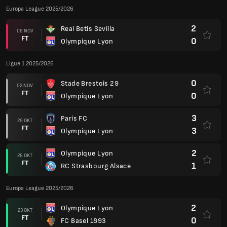
Europa League 2025/2026
2
Real Betis Sevilla
06 NOV
FT
0
Olympique Lyon
Ligue 1 2025/2026
0
Stade Brestois 29
02 NOV
FT
0
Olympique Lyon
3
Paris FC
29 OKT
FT
3
Olympique Lyon
2
Olympique Lyon
26 OKT
FT
1
RC Strasbourg Alsace
Europa League 2025/2026
2
Olympique Lyon
23 OKT
FT
0
FC Basel 1893