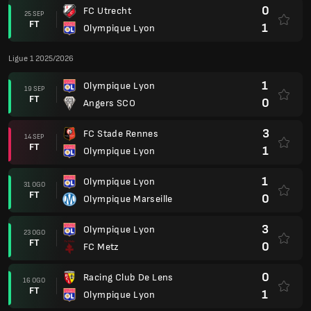
0
FC Utrecht
25 SEP
FT
1
Olympique Lyon
Ligue 1 2025/2026
1
Olympique Lyon
19 SEP
FT
0
Angers SCO
3
FC Stade Rennes
14 SEP
FT
1
Olympique Lyon
1
Olympique Lyon
31 OGO
FT
0
Olympique Marseille
3
Olympique Lyon
23 OGO
FT
0
FC Metz
0
Racing Club De Lens
16 OGO
FT
1
Olympique Lyon