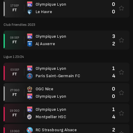
0
Olympique Lyon
17 SEP
FT
0
Le Havre
Club Friendlies 2023
3
Olympique Lyon
08 SEP
FT
2
Aj Auxerre
Ligue 1 23/24
1
Olympique Lyon
03 SEP
FT
4
Paris Saint-Germain FC
0
OGC Nice
27 OGO
FT
0
Olympique Lyon
1
Olympique Lyon
19 OGO
FT
4
Montpellier HSC
2
RC Strasbourg Alsace
13 OGO