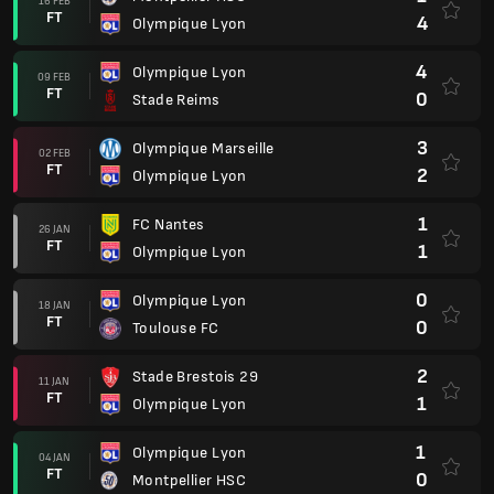
16 FEB
FT
4
Olympique Lyon
4
Olympique Lyon
09 FEB
FT
0
Stade Reims
3
Olympique Marseille
02 FEB
FT
2
Olympique Lyon
1
FC Nantes
26 JAN
FT
1
Olympique Lyon
0
Olympique Lyon
18 JAN
FT
0
Toulouse FC
2
Stade Brestois 29
11 JAN
FT
1
Olympique Lyon
1
Olympique Lyon
04 JAN
FT
0
Montpellier HSC