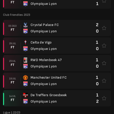
FT
1
Olympique Lyon
Club Friendlies 2023
2
Crystal Palace FC
05 OGO
FT
0
Olympique Lyon
1
Celta de Vigo
29 JUL
FT
0
Olympique Lyon
1
RWD Molenbeek 47
23 JUL
FT
0
Olympique Lyon
1
Manchester United FC
19 JUL
FT
0
Olympique Lyon
1
De Treffers Groesbeek
14 JUL
FT
2
Olympique Lyon
Ligue 1 22/23