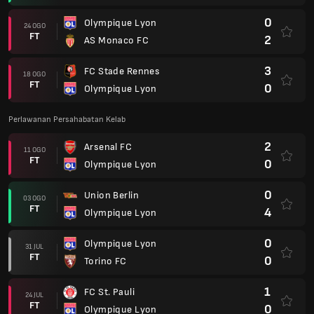
0
Olympique Lyon
24 OGO
FT
2
AS Monaco FC
3
FC Stade Rennes
18 OGO
FT
0
Olympique Lyon
Perlawanan Persahabatan Kelab
2
Arsenal FC
11 OGO
FT
0
Olympique Lyon
0
Union Berlin
03 OGO
FT
4
Olympique Lyon
0
Olympique Lyon
31 JUL
FT
0
Torino FC
1
FC St. Pauli
24 JUL
FT
0
Olympique Lyon