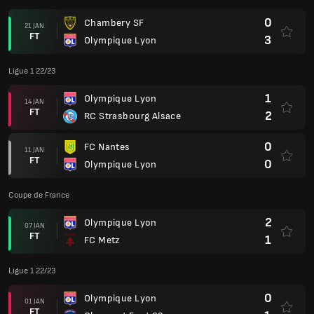
0
Chambery SF
21 JAN
FT
3
Olympique Lyon
Ligue 1 22/23
1
Olympique Lyon
14 JAN
FT
2
RC Strasbourg Alsace
0
FC Nantes
11 JAN
FT
0
Olympique Lyon
Coupe de France
2
Olympique Lyon
07 JAN
FT
1
FC Metz
Ligue 1 22/23
0
Olympique Lyon
01 JAN
FT