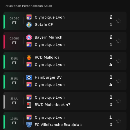
Perlawanan Persahabatan Kelab
2
Olympique Lyon
09 OGO
FT
1
Getafe CF
2
Bayern Munich
02 OGO
FT
1
Olympique Lyon
0
RCD Mallorca
30 JUL
FT
4
Olympique Lyon
0
Hamburger SV
26 JUL
FT
4
Olympique Lyon
0
Olympique Lyon
23 JUL
FT
0
RWD Molenbeek 47
1
Olympique Lyon
19 JUL
FT
0
FC Villefranche Beaujolais