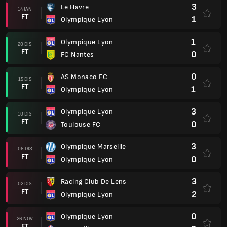
3
Le Havre
14 JAN
FT
1
Olympique Lyon
1
Olympique Lyon
20 DIS
FT
0
FC Nantes
0
AS Monaco FC
15 DIS
FT
1
Olympique Lyon
3
Olympique Lyon
10 DIS
FT
0
Toulouse FC
3
Olympique Marseille
06 DIS
FT
0
Olympique Lyon
3
Racing Club De Lens
02 DIS
FT
2
Olympique Lyon
0
Olympique Lyon
26 NOV
FT