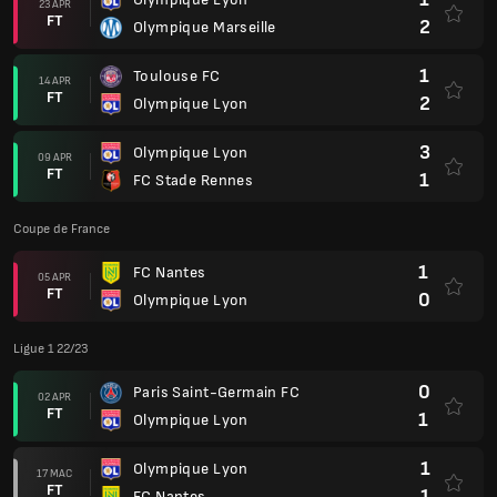
23 APR
FT
2
Olympique Marseille
1
Toulouse FC
14 APR
FT
2
Olympique Lyon
3
Olympique Lyon
09 APR
FT
1
FC Stade Rennes
Coupe de France
1
FC Nantes
05 APR
FT
0
Olympique Lyon
Ligue 1 22/23
0
Paris Saint-Germain FC
02 APR
FT
1
Olympique Lyon
1
Olympique Lyon
17 MAC
FT
1
FC Nantes