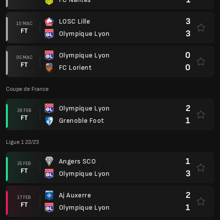
3
LOSC Lille
10 MAC
FT
3
Olympique Lyon
0
Olympique Lyon
05 MAC
FT
0
FC Lorient
Coupe de France
2
Olympique Lyon
28 FEB
FT
1
Grenoble Foot
Ligue 1 22/23
1
Angers SCO
25 FEB
FT
3
Olympique Lyon
2
Aj Auxerre
17 FEB
FT
1
Olympique Lyon