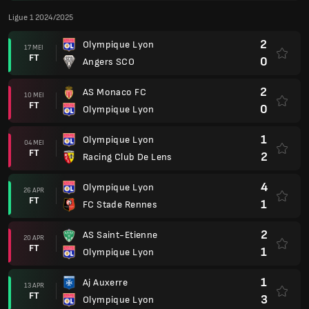
Ligue 1 2024/2025
2
Olympique Lyon
17 MEI
FT
0
Angers SCO
2
AS Monaco FC
10 MEI
FT
0
Olympique Lyon
1
Olympique Lyon
04 MEI
FT
2
Racing Club De Lens
4
Olympique Lyon
26 APR
FT
1
FC Stade Rennes
2
AS Saint-Etienne
20 APR
FT
1
Olympique Lyon
1
Aj Auxerre
13 APR
FT
3
Olympique Lyon