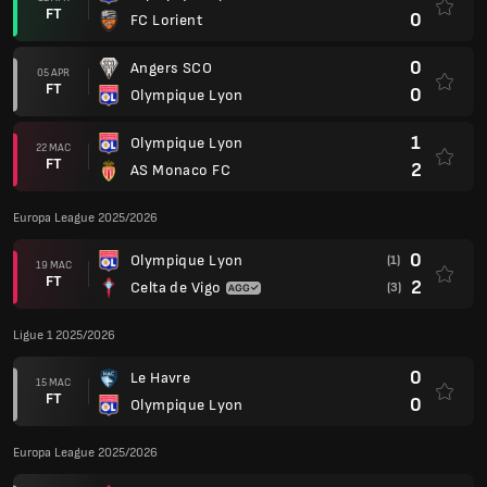
FT
0
FC Lorient
0
Angers SCO
05 APR
FT
0
Olympique Lyon
1
Olympique Lyon
22 MAC
FT
2
AS Monaco FC
Europa League 2025/2026
0
Olympique Lyon
(1)
19 MAC
FT
2
Celta de Vigo
(3)
Ligue 1 2025/2026
0
Le Havre
15 MAC
FT
0
Olympique Lyon
Europa League 2025/2026