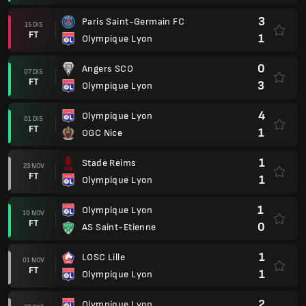
3
Paris Saint-Germain FC
15 DIS
FT
1
Olympique Lyon
0
Angers SCO
07 DIS
FT
3
Olympique Lyon
4
Olympique Lyon
01 DIS
FT
1
OGC Nice
1
Stade Reims
23 NOV
FT
1
Olympique Lyon
1
Olympique Lyon
10 NOV
FT
0
AS Saint-Etienne
1
LOSC Lille
01 NOV
FT
1
Olympique Lyon
2
Olympique Lyon