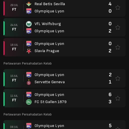
4
Real Betis Sevilla
29 JUL
FT
0
Olympique Lyon
0
VfL Wolfsburg
24 JUL
FT
2
Olympique Lyon
0
Olympique Lyon
18 JUL
FT
2
Slavia Prague
Perlawanan Persahabatan Kelab
2
Olympique Lyon
15 JUL
FT
1
Servette Geneva
6
Olympique Lyon
11 JUL
FT
3
FC St Gallen 1879
Perlawanan Persahabatan Kelab
5
Olympique Lyon
08 JUL