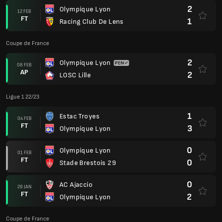
2
Olympique Lyon
12 FEB
FT
1
Racing Club De Lens
Coupe de France
2
Olympique Lyon
08 FEB
AP
2
LOSC Lille
Ligue 1 22/23
1
Estac Troyes
04 FEB
FT
3
Olympique Lyon
0
Olympique Lyon
01 FEB
FT
0
Stade Brestois 29
0
AC Ajaccio
29 JAN
FT
2
Olympique Lyon
Coupe de France