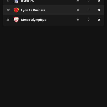
Istres FC
0
11
0
0
Lyon La Duchere
0
12
0
0
Nimes Olympique
0
13
0
0