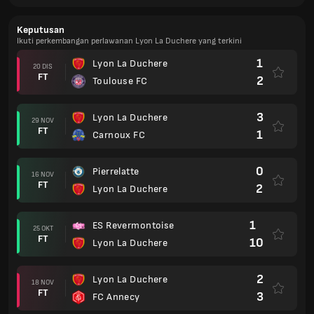
Keputusan
Ikuti perkembangan perlawanan Lyon La Duchere yang terkini
1
Lyon La Duchere
20 DIS
FT
2
Toulouse FC
3
Lyon La Duchere
29 NOV
FT
1
Carnoux FC
0
Pierrelatte
16 NOV
FT
2
Lyon La Duchere
1
ES Revermontoise
25 OKT
FT
10
Lyon La Duchere
2
Lyon La Duchere
18 NOV
FT
3
FC Annecy