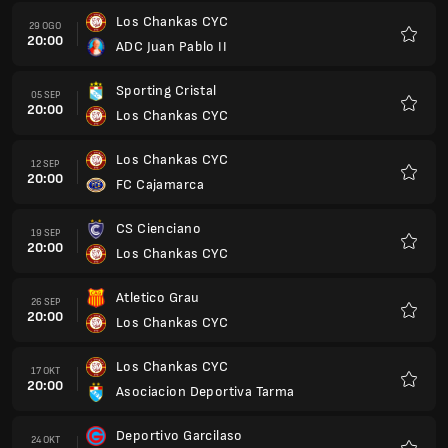
Los Chankas CYC
29 OGO
20:00
ADC Juan Pablo II
Kegem
Sporting Cristal
05 SEP
20:00
Los Chankas CYC
Kegem
Los Chankas CYC
12 SEP
20:00
FC Cajamarca
Kegem
CS Cienciano
19 SEP
20:00
Los Chankas CYC
Kegem
Atletico Grau
26 SEP
20:00
Los Chankas CYC
Kegem
Los Chankas CYC
17 OKT
20:00
Asociacion Deportiva Tarma
Kegem
Deportivo Garcilaso
24 OKT