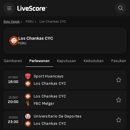
Bola Sepak
PERU
Los Chankas CYC
Los Chankas CYC
PERU
Gambaran
Perlawanan
Keputusan
Kedudukan
Pasukan
Sport Huancayo
07 OGO
18:00
Los Chankas CYC
Kegem
Los Chankas CYC
15 OGO
20:00
FBC Melgar
Kegem
Universitario De Deportes
23 OGO
23:30
Los Chankas CYC
Kegem