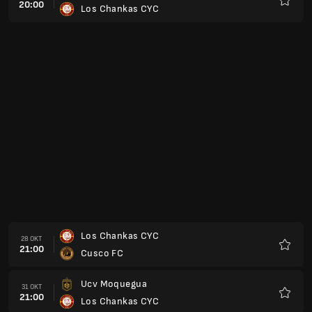
20:00
Los Chankas CYC
Kegem
Los Chankas CYC
28 OKT
21:00
Cusco FC
Kegem
Ucv Moquegua
31 OKT
21:00
Los Chankas CYC
Kegem