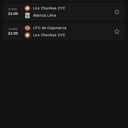
Los Chankas CYC
07 NOV
21:00
Alianza Lima
Kegem
UTC de Cajamarca
14 NOV
21:00
Los Chankas CYC
Kegem