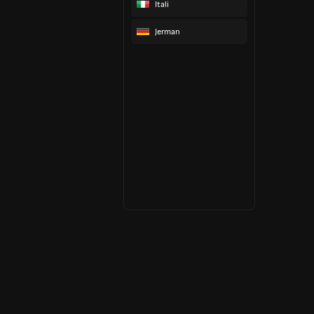
Itali
Jerman