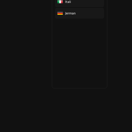
Itali
Jerman