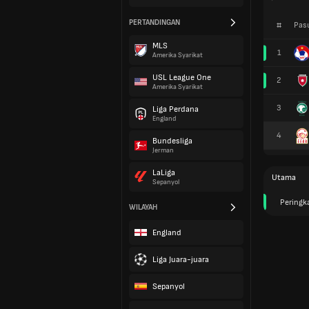
PERTANDINGAN
#
Pas
MLS
1
Amerika Syarikat
USL League One
2
Amerika Syarikat
3
Liga Perdana
England
4
Bundesliga
Jerman
LaLiga
Utama
Sepanyol
Peringk
WILAYAH
England
Liga Juara-juara
Sepanyol