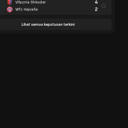
4
Vllaznia Shkoder
2
Wfc Hajvalia
Lihat semua keputusan terkini