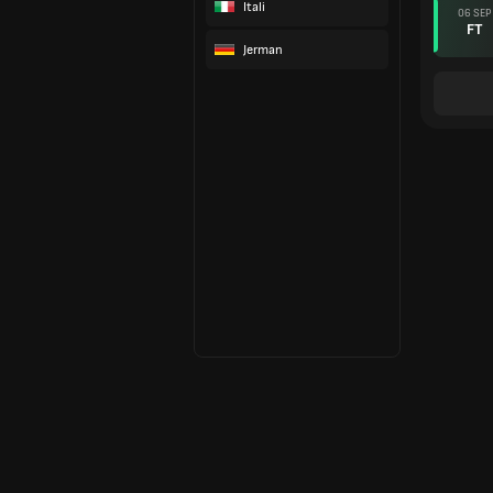
Itali
06 SEP
FT
Jerman