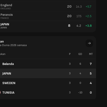
England
20
14.3
+5.7
ENGLAND
Perancis
20
17.5
+2.5
FRANCE
JAPAN
8
4.2
+3.8
JAPAN
kan
ala Dunia 2026 semasa
ukan
P
GD
MT
W
Belanda
7
3
6
2
JAPAN
5
3
4
1
SWEDEN
4
3
0
1
TUNISIA
0
3
-10
0