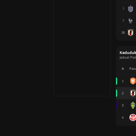
1
2
16
Kedudu
Jadual Pi
#
Pas
1
2
3
4