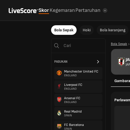
Skor
Kegemaran
Pertaruhan
Bola Sepak
Hoki
Bola keranjang
Bola Sepak
J
PASUKAN
JA
Manchester United FC
ENGLAND
Gambar
Liverpool FC
ENGLAND
Arsenal FC
Perlawan
ENGLAND
Real Madrid
SPAIN
FC Barcelona
SPAIN